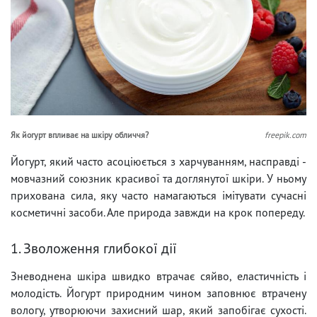
Як йогурт впливає на шкіру обличчя?
freepik.com
Йогурт, який часто асоціюється з харчуванням, насправді -
мовчазний союзник красивої та доглянутої шкіри. У ньому
прихована сила, яку часто намагаються імітувати сучасні
косметичні засоби. Але природа завжди на крок попереду.
1. Зволоження глибокої дії
Зневоднена шкіра швидко втрачає сяйво, еластичність і
молодість. Йогурт природним чином заповнює втрачену
вологу, утворюючи захисний шар, який запобігає сухості.