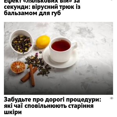
Ефект «лялькових вій» за
секунди: вірусний трюк із
бальзамом для губ
Забудьте про дорогі процедури:
які чаї сповільнюють старіння
шкіри