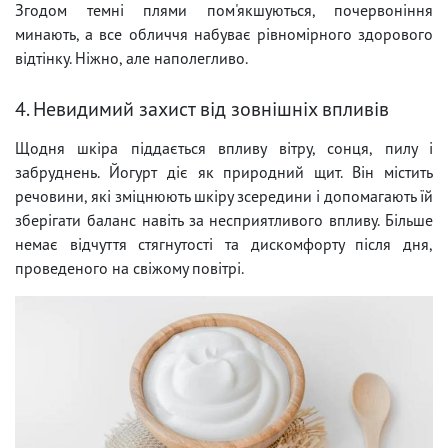
Згодом темні плями пом'якшуються, почервоніння
минають, а все обличчя набуває рівномірного здорового
відтінку. Ніжно, але наполегливо.
4. Невидимий захист від зовнішніх впливів
Щодня шкіра піддається впливу вітру, сонця, пилу і
забруднень. Йогурт діє як природний щит. Він містить
речовини, які зміцнюють шкіру зсередини і допомагають їй
зберігати баланс навіть за несприятливого впливу. Більше
немає відчуття стягнутості та дискомфорту після дня,
проведеного на свіжому повітрі.