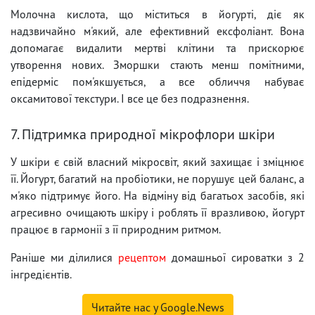
Молочна кислота, що міститься в йогурті, діє як
надзвичайно м'який, але ефективний ексфоліант. Вона
допомагає видалити мертві клітини та прискорює
утворення нових. Зморшки стають менш помітними,
епідерміс пом'якшується, а все обличчя набуває
оксамитової текстури. І все це без подразнення.
7. Підтримка природної мікрофлори шкіри
У шкіри є свій власний мікросвіт, який захищає і зміцнює
її. Йогурт, багатий на пробіотики, не порушує цей баланс, а
м'яко підтримує його. На відміну від багатьох засобів, які
агресивно очищають шкіру і роблять її вразливою, йогурт
працює в гармонії з її природним ритмом.
Раніше ми ділилися
рецептом
домашньої сироватки з 2
інгредієнтів.
Читайте нас у Google.News