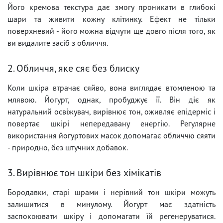
Його кремова текстура дає змогу проникати в глибокі
шари та живити кожну клітинку. Ефект не тільки
поверхневий - його можна відчути ще довго після того, як
ви видалите засіб з обличчя.
2. Обличчя, яке сяє без блиску
Коли шкіра втрачає сяйво, вона виглядає втомленою та
млявою. Йогурт, однак, пробуджує її. Він діє як
натуральний освіжувач, вирівнює тон, оживляє епідерміс і
повертає шкірі непередавану енергію. Регулярне
використання йогуртових масок допомагає обличчю сяяти
- природно, без штучних добавок.
3. Вирівнює тон шкіри без хімікатів
Бородавки, старі шрами і нерівний тон шкіри можуть
залишитися в минулому. Йогурт має здатність
заспокоювати шкіру і допомагати їй регенеруватися.