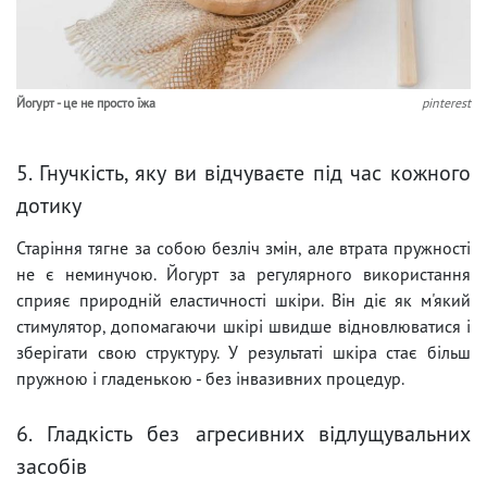
Йогурт - це не просто їжа
pinterest
5. Гнучкість, яку ви відчуваєте під час кожного
дотику
Старіння тягне за собою безліч змін, але втрата пружності
не є неминучою. Йогурт за регулярного використання
сприяє природній еластичності шкіри. Він діє як м'який
стимулятор, допомагаючи шкірі швидше відновлюватися і
зберігати свою структуру. У результаті шкіра стає більш
пружною і гладенькою - без інвазивних процедур.
6. Гладкість без агресивних відлущувальних
засобів