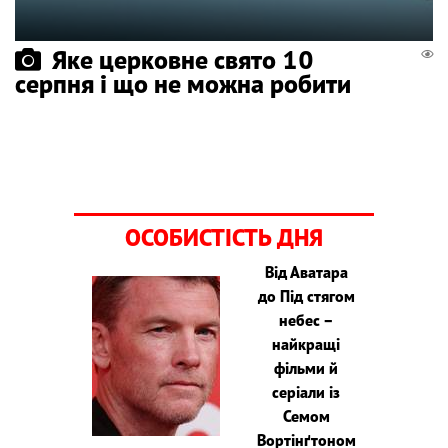
Яке церковне свято 10
серпня і що не можна робити
ОСОБИСТІСТЬ ДНЯ
Від Аватара
до Під стягом
небес –
найкращі
фільми й
серіали із
Семом
Вортінґтоном