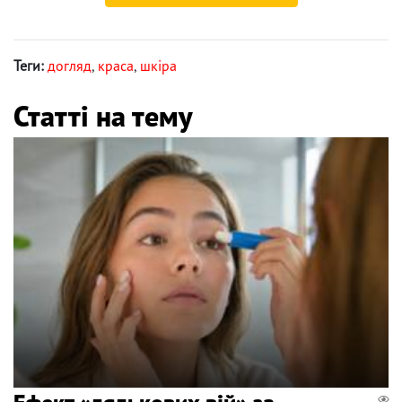
Теги:
догляд
,
краса
,
шкіра
Статті на тему