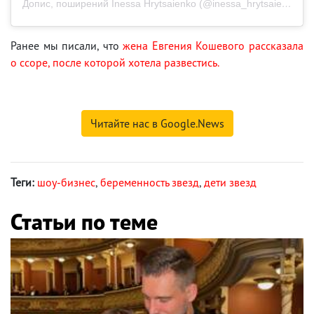
Допис, поширений Inessa Hrytsaienko (@inessa_hrytsaienko_)
Ранее мы писали, что
жена Евгения Кошевого рассказала
о ссоре, после которой хотела развестись.
Читайте нас в Google.News
Теги:
шоу-бизнес
,
беременность звезд
,
дети звезд
Статьи по теме