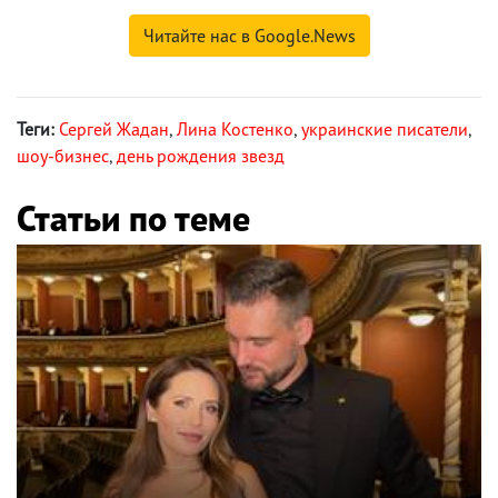
Читайте нас в Google.News
Теги:
Сергей Жадан
,
Лина Костенко
,
украинские писатели
,
шоу-бизнес
,
день рождения звезд
Статьи по теме