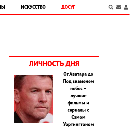
НЫ
ИСКУССТВО
ДОСУГ
ЛИЧНОСТЬ ДНЯ
От Аватара до
Под знаменем
небес –
лучшие
фильмы и
сериалы с
Сэмом
Уортингтоном