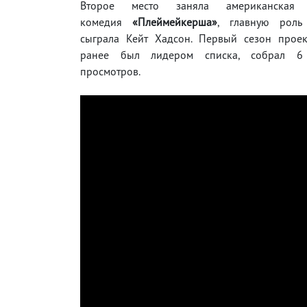
Второе место заняла американская 
комедия
«Плеймейкерша»
, главную роль
сыграла Кейт Хадсон. Первый сезон проек
ранее был лидером списка, собрал 6
просмотров.