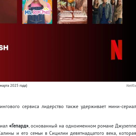
 марта 2025 года)
Netfli
ингового сервиса лидерство также удерживает мини-сериа
риал
«Гепард»
, основанный на одноименном романе Джузепп
алины и его семьи в Сицилии девятнадцатого века, котора