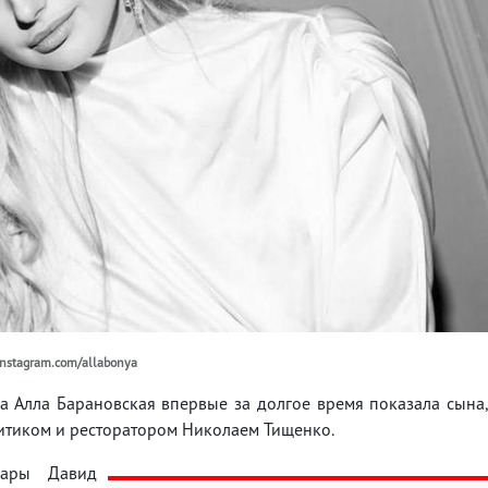
instagram.com/allabonya
 Алла Барановская впервые за долгое время показала сына
итиком и ресторатором Николаем Тищенко.
пары Давид