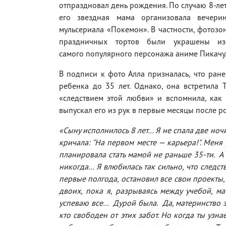
отпраздновал день рождения. По случаю 8-ле
его звездная мама организовала вечери
мульсериала «Покемон». В частности, фотозо
праздничных тортов были украшены из
самого популярного персонажа аниме Пикачу
В подписи к фото Алла призналась, что ране
ребенка до 35 лет. Однако, она встретила 
«следствием этой любви» и вспомнила, ка
выпускал его из рук в первые месяцы после р
«Сыну исполнилось 8 лет… Я не спала две ночи
кричала: "На первом месте — карьера!". Мен
планировала стать мамой не раньше 35-ти. А п
никогда… Я влюбилась так сильно, что следст
первые полгода, остановил все свои проекты,
двоих, пока я, разрываясь между учебой, ма
успеваю все… Дурой была. Да, материнство з
кто свободен от этих забот. Но когда ты узн