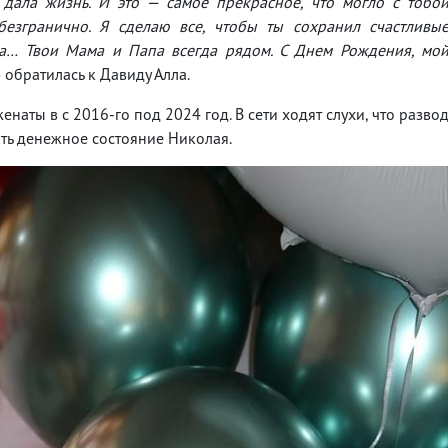
 дала жизнь. И это — самое прекрасное, что могло с тобо
езгранично. Я сделаю все, чтобы ты сохранил счастливы
на… Твои Мама и Папа всегда рядом. С Днем Рождения, мо
— обратилась к Давиду Алла.
аты в с 2016-го под 2024 год. В сети ходят слухи, что разво
ать денежное состояние Николая.