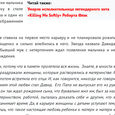
тия мальчика
Читай также:
нку в стиле
Умерла исполнительница легендарного хита
на и один из
«Killing Me Softly» Роберта Флэк
ображением
.
е ставила на первое место карьеру и не планировала рожат
Тищенко и сильно влюбилась в него. Звезда назвала Давид
к бывший муж с нетерпением ждал появления мальчика и н
ождения.
, потому что в памяти пролетела вся жизнь. Знаете, в юности 
я раздражали женщины, которые растворялись в материнстве. 
отом встретила его отца. И, как говорится, никогда не говор
вием этой любви стал Давид. Его Папа не выпускал его из ру
 он так ждал рождения сына, что буквально жил им, был за на
теринством, работой, пыталась доказать себе и другим, что 
анимает время. Да, в карьере женщины с детьми уступают тем
аешь, что такое настоящая любовь ребенка к матери и матери 