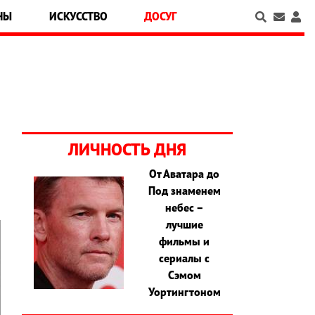
НЫ
ИСКУССТВО
ДОСУГ
ЛИЧНОСТЬ ДНЯ
От Аватара до
Под знаменем
небес –
лучшие
фильмы и
сериалы с
Сэмом
Уортингтоном