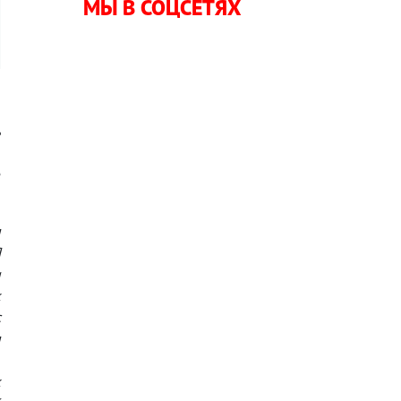
МЫ В СОЦСЕТЯХ
ь
а
е
я
Я
и
к
с
я
,
к