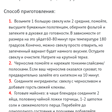
Способ приготовления:
Возьмите 1 большую свеклу или 2 средние, помойте,
высушите бумажным полотенцем, оберните фольгой и
запеките в духовке до готовности. В зависимости от
размера на это уйдет 60-80 минут при температуре 180
градусов. Конечно, можно свеклу просто отварить, но
запеченный вариант будет намного вкуснее. Остудите
свеклу и очистите. Натрите на крупной терке.
Чернослив помойте и нарежьте тонкими слайсами/
полосками. Если ваш чернослив оказался суховат, то
предварительно залейте его кипятком на 10 минут.
Соедините ингредиенты: свеклу с черносливом и
добавьте горсть свежей клюквы.
Готовьте майонез: в чаше блендера соедините 2
яйца, половину чайной ложки горчицы, 1-2 щепотки
соли и свежемолотого перца. Перебейте до
однородного состояния и порциями добавляйте