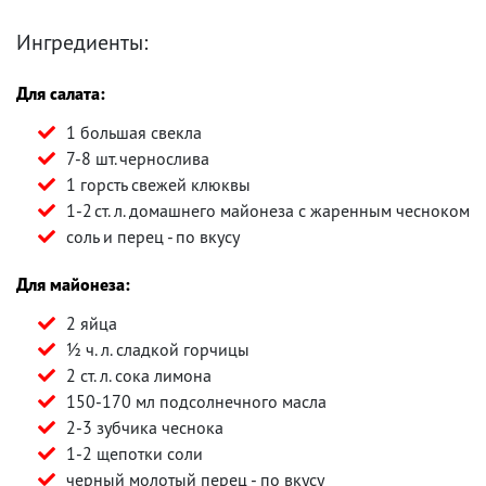
Ингредиенты:
Для салата:
1 большая свекла
7-8 шт. чернослива
1 горсть свежей клюквы
1-2 ст. л. домашнего майонеза с жаренным чесноком
соль и перец - по вкусу
Для майонеза:
2 яйца
½ ч. л. сладкой горчицы
2 ст. л. сока лимона
150-170 мл подсолнечного масла
2-3 зубчика чеснока
1-2 щепотки соли
черный молотый перец - по вкусу