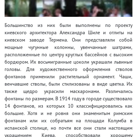
Большинство из них были выполнены по проекту
киевского архитектора Александра Шиле и отлиты на
киевском заводе Термена. Они представляли собой
мощные чугунные колонны, увенчанные шатрами,
расположенные по центру круглых бассейнов с высоким
бордюром. Их восьмигранные цоколи украшали львиные
головы. Для художественного оформления стволов
фонтанов применили растительный орнамент. Чаши,
венчавшие стволы, были стилизованы в виде цветка. Их
также щедро украсили маскаронами. Различались
фонтаны по размерам. В 1914 году в городе существовало
14 фонтанов, из которых 10 классифицировались как
большие. Хотя и не ровня они знаменитым римским
фонтанам или их собратьям на площади Колумба в
испанской столице, но почти все они стали настоящим
украшением Киева, способствовали хорошему