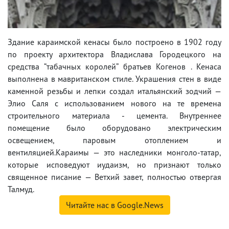
Здание караимской кенасы было построено в 1902 году
по проекту архитектора Владислава Городецкого на
средства “табачных королей” братьев Когенов . Кенаса
выполнена в мавританском стиле. Украшения стен в виде
каменной резьбы и лепки создал итальянский зодчий —
Элио Саля с использованием нового на те времена
строительного материала - цемента. Внутреннее
помещение было оборудовано электрическим
освещением, паровым отоплением и
вентиляцией.Караимы — это наследники монголо-татар,
которые исповедуют иудаизм, но признают только
священное писание — Ветхий завет, полностью отвергая
Талмуд.
Читайте нас в Google.News