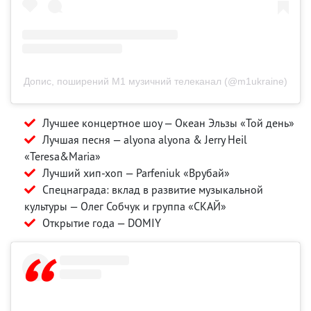
Допис, поширений M1 музичний телеканал (@m1ukraine)
Лучшее концертное шоу — Океан Эльзы «Той день»
Лучшая песня — аlyona аlyona & Jerry Heil
«Teresa&Maria»
Лучший хип-хоп — Parfeniuk «Врубай»
Спецнаграда: вклад в развитие музыкальной
культуры — Олег Собчук и группа «СКАЙ»
Открытие года — DOMIY