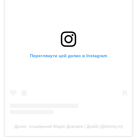
Переглянути цей допис в Instagram
Допис, поширений Марія Довгаюк / Домі́й (@domiy.m)