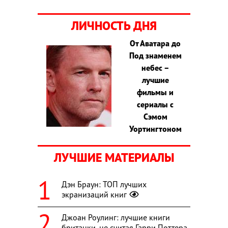
ЛИЧНОСТЬ ДНЯ
От Аватара до
Под знаменем
небес –
лучшие
фильмы и
сериалы с
Сэмом
Уортингтоном
ЛУЧШИЕ МАТЕРИАЛЫ
Дэн Браун: ТОП лучших
экранизаций книг
Джоан Роулинг: лучшие книги
британки, не считая Гарри Поттера