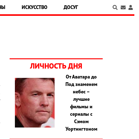
НЫ
ИСКУССТВО
ДОСУГ
ЛИЧНОСТЬ ДНЯ
От Аватара до
Под знаменем
е
небес –
в
лучшие
т
фильмы и
-
сериалы с
ч
Сэмом
е
Уортингтоном
й
и