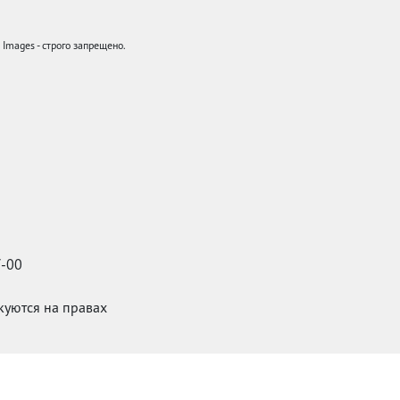
mages - строго запрещено.
7-00
икуются на правах