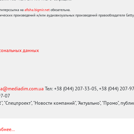
 гиперссылка на
afisha.bigmir.net
обязательна.
ических произведений и/или аудиовизуальных произведений правообладателя Getty I
рсональных данных
ma@mediadim.com.ua
Тел: +38 (044) 207-33-05, +38 (044) 207-9
97-07
, "Спецпроект", "Новости компаний", "Актуально", "Промо", публ
бнее...