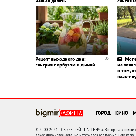
нельзя делать
считая 
Рецепт выходного дня:
Моги
сангрия с арбузом и дыней
на заяв
о том, ч
пластик
ГОРОД
КИНО
© 2000-2024, ТОВ «КЕПРЕЙТ ПАРТНЕРС». Все права защищены.
Какое-либо использование материалов без письменного раз