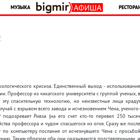
МУЗЫКА
РЕСТОРА
5
кологического крисиза. Единственный выход - использовани
ии. Профессор из чикагского университета с группой ученых, 
 эту спасительную технологию, но неизвестные лица краду
случай с взрывом всего завода и исчезновением Чена, ученого
 подозревает Ривза (на его счет кто-то перевел 250 тыся
йства профессора и чудом спасшегося из огня. Сразу же посл
ет по компьютеру послание от исчезнувшего Чена с просьбо
ению. Таким образом оба они оказываются подставленными, 