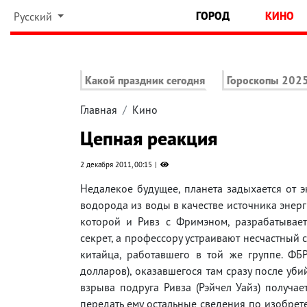
ГОРОД
КИНО
Русский
Какой праздник сегодня
Гороскопы 202
Главная
Кино
Цепная реакция
2 декабря 2011, 00:15
Недалекое будущее, планета задыхается от э
водорода из воды в качестве источника энерг
которой и Ривз с Фримэном, разрабатывает
секрет, а профессору устраивают несчастный 
китайца, работавшего в той же группе. ФБР
долларов), оказавшегося там сразу после уби
взрыва подруга Ривза (Рэйчел Уайз) получа
передать ему остальные сведения по изобрет