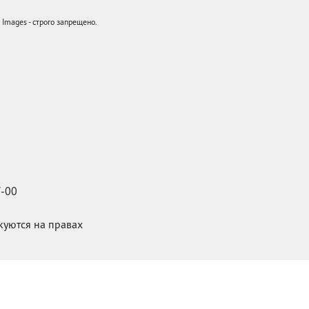
mages - строго запрещено.
7-00
икуются на правах