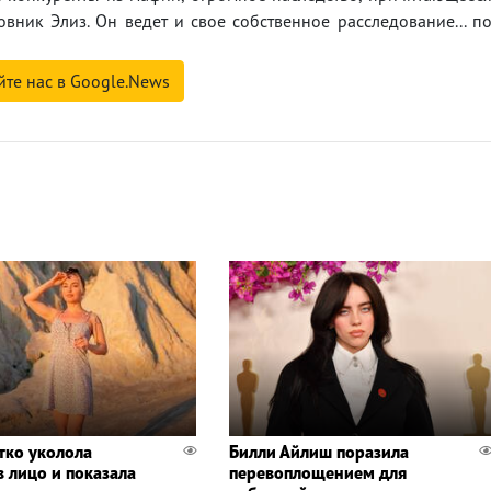
вник Элиз. Он ведет и свое собственное расследование... п
йте нас в Google.News
тко уколола
Билли Айлиш поразила
в лицо и показала
перевоплощением для