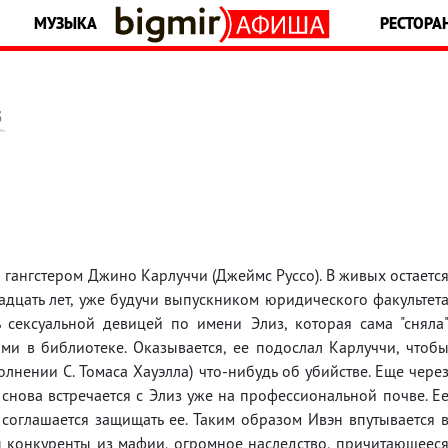
МУЗЫКА
РЕСТОРА
5
 гангстером Джино Карлуччи (Джеймс Руссо). В живых остаетс
адцать лет, уже будучи выпускником юридического факультет
 сексуальной девицей по имени Элиз, которая сама "сняла
и в библиотеке. Оказывается, ее подослал Карлуччи, чтоб
полнении С. Томаса Хауэлла) что-нибудь об убийстве. Еще чере
 снова встречается с Элиз уже на профессиональной почве. Е
 соглашается защищать ее. Таким образом Ивэн впутывается 
 конкуренты из мафии, огромное наследство, причитающеес