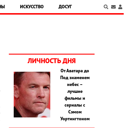
НЫ
ИСКУССТВО
ДОСУГ
ЛИЧНОСТЬ ДНЯ
От Аватара до
Под знаменем
я
небес –
а
лучшие
"
фильмы и
ы
сериалы с
з
Сэмом
е
Уортингтоном
в
я