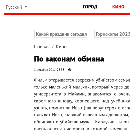
ГОРОД
КИНО
Русский
Какой праздник сегодня
Гороскопы 202
Главная
Кино
По законам обмана
1 декабря 2011, 23:33
Фильм открывается зверским убийством семьи
только маленький мальчик, который через дв
университета в Майами, знакомится с очень
скромного юношу, корпевшего над учебникам
узнать, помнит ли Ивэн (так зовут героя в ис
пять лет Ивэн, ставший известным адвокатом,
обвиняют в убийстве мужа - Карлуччи - и он
очень опасную историю, в которой замешаны