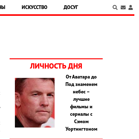
НЫ
ИСКУССТВО
ДОСУГ
ЛИЧНОСТЬ ДНЯ
От Аватара до
Под знаменем
,
небес –
х
лучшие
и
фильмы и
у
сериалы с
о
Сэмом
х
Уортингтоном
з