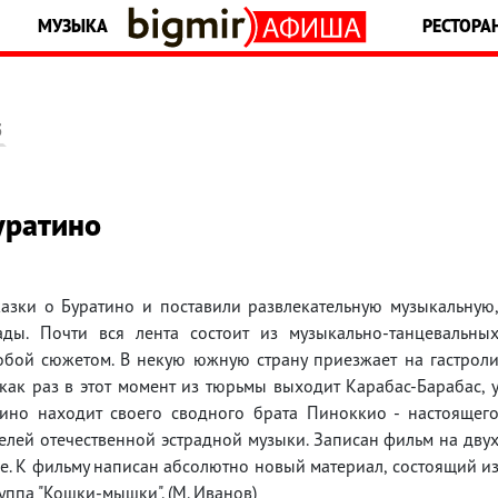
МУЗЫКА
РЕСТОРА
5
уратино
азки о Буратино и поставили развлекательную музыкальную
ды. Почти вся лента состоит из музыкально-танцевальны
обой сюжетом. В некую южную страну приезжает на гастрол
 как раз в этот момент из тюрьмы выходит Карабас-Барабас, 
тино находит своего сводного брата Пиноккио - настоящег
телей отечественной эстрадной музыки. Записан фильм на дву
ксе. К фильму написан абсолютно новый материал, состоящий и
уппа "Кошки-мышки". (М. Иванов)