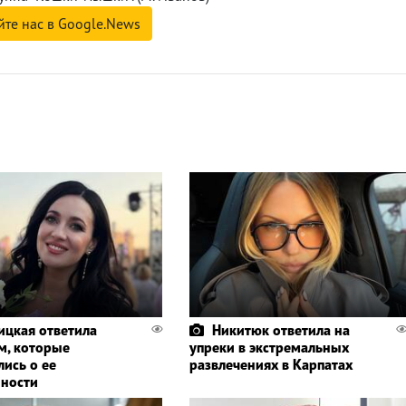
йте нас в Google.News
ицкая ответила
Никитюк ответила на
м, которые
упреки в экстремальных
лись о ее
развлечениях в Карпатах
ности