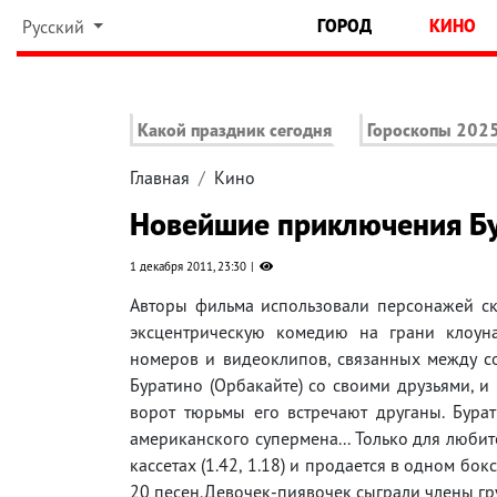
ГОРОД
КИНО
Русский
Какой праздник сегодня
Гороскопы 202
Главная
Кино
Новейшие приключения Б
1 декабря 2011, 23:30
Авторы фильма использовали персонажей ск
эксцентрическую комедию на грани клоуна
номеров и видеоклипов, связанных между с
Буратино (Орбакайте) со своими друзьями, и
ворот тюрьмы его встречают друганы. Бура
американского супермена... Только для люби
кассетах (1.42, 1.18) и продается в одном бо
20 песен.Девочек-пиявочек сыграли члены гр