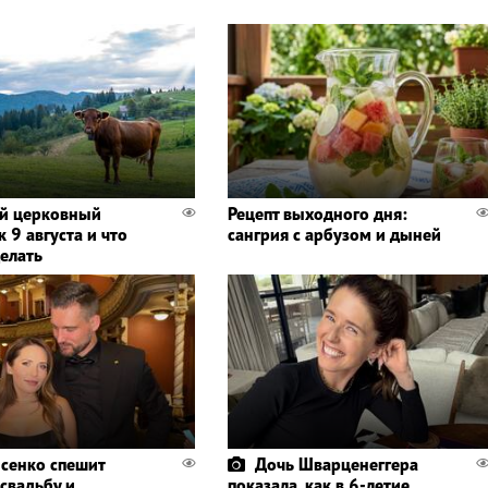
й церковный
Рецепт выходного дня:
 9 августа и что
сангрия с арбузом и дыней
делать
сенко спешит
Дочь Шварценеггера
 свадьбу и
показала, как в 6-летие