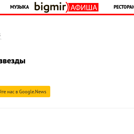
МУЗЫКА
РЕСТОРА
5
 звезды
йте нас в Google.News