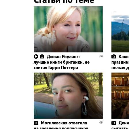
Джоан Роулинг:
Како
лучшие книги британки, не
праздник
считая Гарри Поттера
нельзя 
Могилевская ответила
Дени
на заявления подписчиков
сыграть