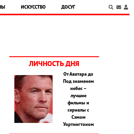
НЫ
ИСКУССТВО
ДОСУГ
ЛИЧНОСТЬ ДНЯ
От Аватара до
Под знаменем
небес –
лучшие
фильмы и
сериалы с
Сэмом
Уортингтоном