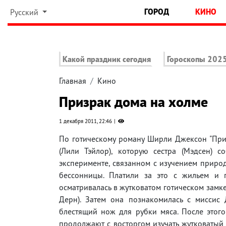
ГОРОД
КИНО
Русский
Какой праздник сегодня
Гороскопы 202
Главная
Кино
Призрак дома на холме
1 декабря 2011, 22:46
По готическому роману Ширли Джексон "Призр
(Лили Тэйлор), которую сестра (Мэдсен) с
эксперименте, связанном с изучением природ
бессонницы. Платили за это с жильем и 
осматривалась в жутковатом готическом замк
Дерн). Затем она познакомилась с миссис
блестящий нож для рубки мяса. После этого
продолжают с восторгом изучать жутковатый 