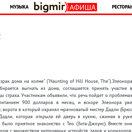
МУЗЫКА
РЕСТОРА
5
ак дома на холме" ("Haunting of Hill House, The").Элеонор
обирается выгнать из дома, соглашается принять участие 
ы страха. Участникам объявили, что речь пойдет о проблема
питанием 900 долларов в месяц, и вскоре Элеонора уж
е, ворота в который охранял мрачноватый мистер Дадли (Брю
 Дадли, которая открыла ей дверь в кухню, сжимая в рук
 было приятное знакомство с Тео (Зита-Джоунс). Вместе он
дом с множеством хитроумных устройств, залов и коридоров