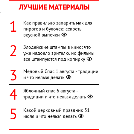
ЛУЧШИЕ МАТЕРИАЛЫ
м
т
ю
Как правильно запарить мак для
е
пирогов и булочек: секреты
ь
вкусной выпечки
а
Злодейские штампы в кино: что
м
уже надоело зрителю, но фильмы
и
все штампуются под копирку
Медовый Спас 1 августа - традиции
и что нельзя делать
Яблочный спас 6 августа -
традиции и что нельзя делать
Какой церковный праздник 31
июля и что нельзя делать