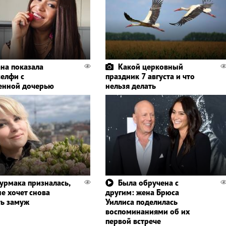
ана показала
Какой церковный
селфи с
праздник 7 августа и что
енной дочерью
нельзя делать
урмака призналась,
Была обручена с
е хочет снова
другим: жена Брюса
ь замуж
Уиллиса поделилась
воспоминаниями об их
первой встрече