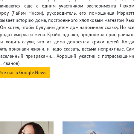
лкиваются еще с одним участником эксперимента Люко
роу (Лайэм Нисон), руководитель, его помощница Мэриэт
азывает историю дома, построенного хлопковым магнатом Хь
Он хотел, чтобы будущим детям дом напоминал сказку. Но вс
одах умерла и жена. Крэйн, однако, продолжал пристраиват
и ходить слухи, что из дома доносятся крики детей. Когд
ать признаки жизни, и надо сказать, весьма неприятные. Са
населенный призраками... Хороший ужастик с потрясающим
. Иванов)
йте нас в Google.News