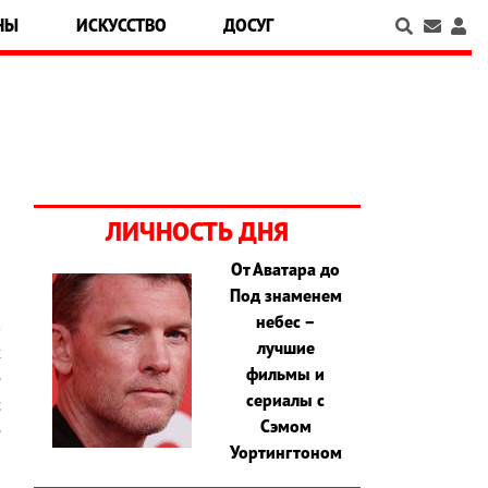
НЫ
ИСКУССТВО
ДОСУГ
ЛИЧНОСТЬ ДНЯ
От Аватара до
Под знаменем
а
небес –
в
лучшие
х
фильмы и
е
сериалы с
с
Сэмом
е
Уортингтоном
и
,