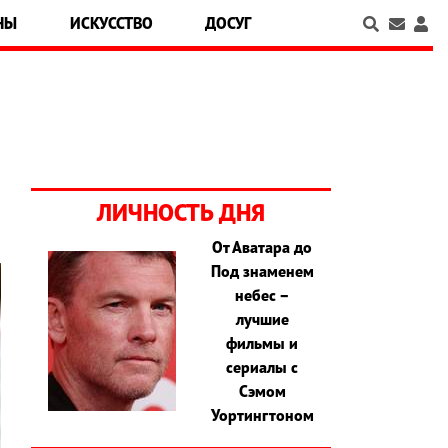
НЫ
ИСКУССТВО
ДОСУГ
ЛИЧНОСТЬ ДНЯ
От Аватара до
Под знаменем
небес –
лучшие
фильмы и
сериалы с
Сэмом
Уортингтоном