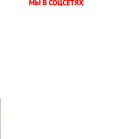
с
МЫ В СОЦСЕТЯХ
я
.
ю
й