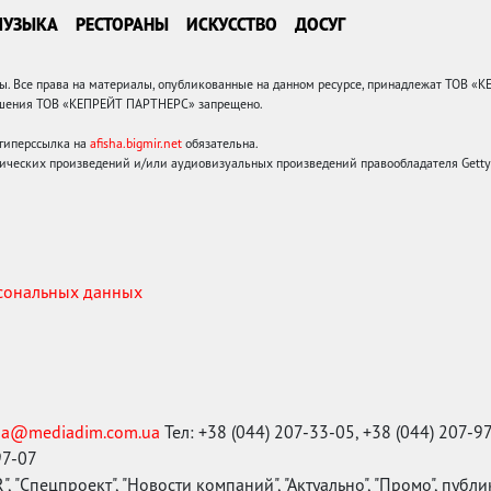
МУЗЫКА
РЕСТОРАНЫ
ИСКУССТВО
ДОСУГ
 Все права на материалы, опубликованные на данном ресурсе, принадлежат ТОВ «
решения ТОВ «КЕПРЕЙТ ПАРТНЕРС» запрещено.
 гиперссылка на
afisha.bigmir.net
обязательна.
ических произведений и/или аудиовизуальных произведений правообладателя Getty I
рсональных данных
ma@mediadim.com.ua
Тел: +38 (044) 207-33-05, +38 (044) 207-9
97-07
, "Спецпроект", "Новости компаний", "Актуально", "Промо", публ