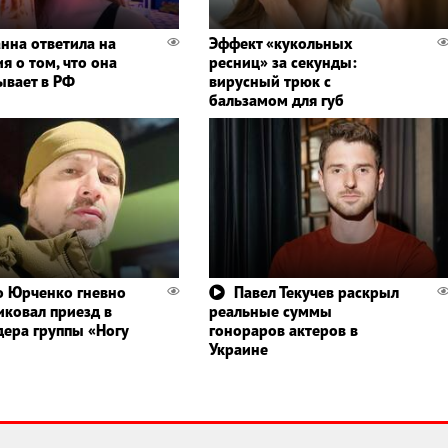
нна ответила на
Эффект «кукольных
я о том, что она
ресниц» за секунды:
ывает в РФ
вирусный трюк с
бальзамом для губ
 Юрченко гневно
Павел Текучев раскрыл
иковал приезд в
реальные суммы
дера группы «Ногу
гонораров актеров в
Украине