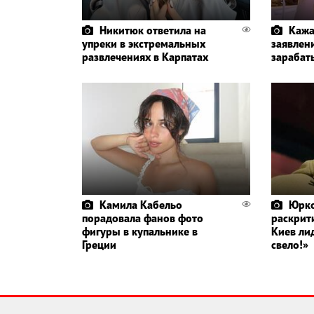
Никитюк ответила на
Кажа
упреки в экстремальных
заявлени
развлечениях в Карпатах
зарабат
Камила Кабельо
Юрко
порадовала фанов фото
раскрит
фигуры в купальнике в
Киев ли
Греции
свело!»