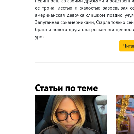
невинность" со своими друзьями и родственн
ее трона, лестью и жалостью завоевывая с
американская девочка слишком поздно учуяла
Запуганная сокамерниками, Старла только се
брата и нового друга она решает эти ценнос
урок.
Чита
Статьи по теме