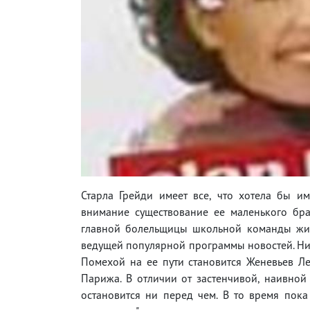
Старла Грейди имеет все, что хотела бы им
внимание существование ее маленького бра
главной болельщицы школьной команды жизн
ведущей популярной программы новостей. Ничт
Помехой на ее пути становится Женевьев Л
Парижа. В отличии от застенчивой, наивной
остановится ни перед чем. В то время пок