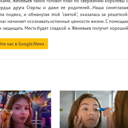
иками, Женевьев тайно готовит план по свержению королевы 
ердца друга Старлы и даже ее родителей...Наша синеглаза
 подвох, и обманутая этой "святой", оказалась за решеткой
йчас начинает осознавать истинные ценности жизни. С помощь
ти защищать. Месть будет сладкой и Женевьев получит хороши
йте нас в Google.News