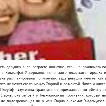
еть девушка в ее возрасте (конечно, если не принимать в
та Рэндолфа). У королевы маленького техасского городка 
ь распланирована по минутам, ведь девушка мечтает стат
о не может стоять между Старлой и ее мечтой. Ничто и никто
еПлоуфф - студентка-француженка, приехавшая по обмену и
 Старлы, она хитрый и безжалостный противник, который н
а не подозревающая ни о чем Старла знакомит "мадемуазел