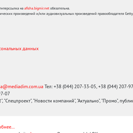
 гиперссылка на
afisha.bigmir.net
обязательна.
ических произведений и/или аудиовизуальных произведений правообладателя Getty I
рсональных данных
ma@mediadim.com.ua
Тел: +38 (044) 207-33-05, +38 (044) 207-9
97-07
, "Спецпроект", "Новости компаний", "Актуально", "Промо", публ
бнее...