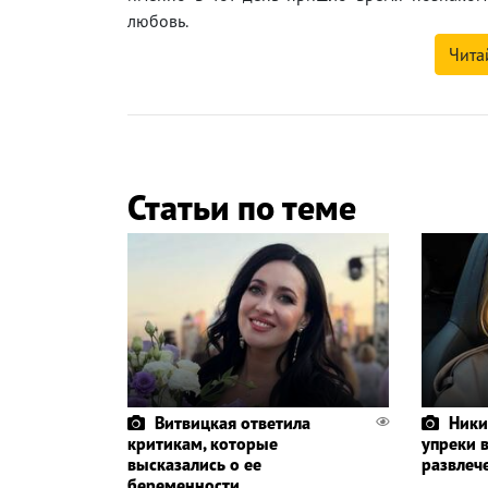
любовь.
Чита
Статьи по теме
Витвицкая ответила
Ники
критикам, которые
упреки 
высказались о ее
развлеч
беременности