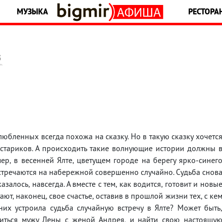
МУЗЫКА
РЕСТОРА
5
любленных всегда похожа на сказку. Но в такую сказку хочетс
 стариков. А происходить такие волнующие истории должны 
ер, в весенней Ялте, цветущем городе на берегу ярко-синег
встречаются на набережной совершенно случайно. Судьба снов
залось, навсегда. А вместе с тем, как водится, готовит и новы
т, наконец, свое счастье, оставив в прошлой жизни тех, с ке
их устроила судьба случайную встречу в Ялте? Может быть
иться мужу Лены с женой Андрея, и найти свою настоящу