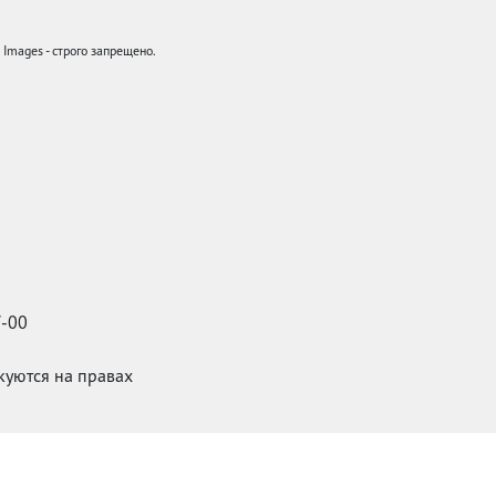
mages - строго запрещено.
7-00
икуются на правах