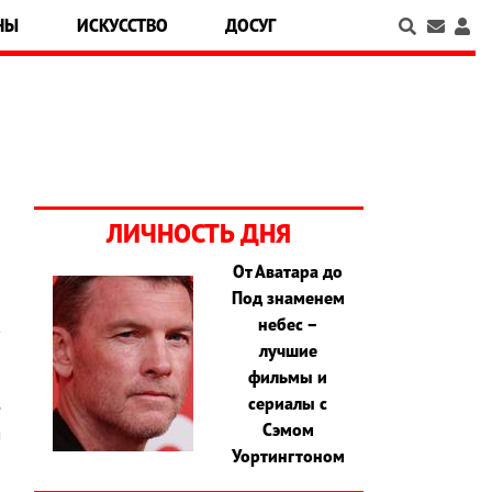
НЫ
ИСКУССТВО
ДОСУГ
ЛИЧНОСТЬ ДНЯ
От Аватара до
Под знаменем
я
небес –
в
лучшие
о
фильмы и
а
сериалы с
е
Сэмом
м
Уортингтоном
,
ю