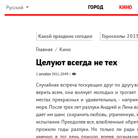
ГОРОД
КИНО
Русский
Какой праздник сегодня
Гороскопы 202
Главная
Кино
Целуют всегда не тех
1 декабря 2011, 20:49
Случайная встреча тоскующих друг по другу в
верить всем, она волнует молодых и трогает
местах прекрасных и удивительных, - наприм
моря. После трех лет разлуки Андрей и Лена 
дает им шанс сохранить любовь, утраченную, ка
испытания. Преодолев все, влюбленные обретаю
прожили годы разлуки. Но только ли ради н
именно в тот день пришло время познаком