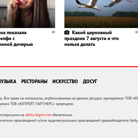
ана показала
Какой церковный
селфи с
праздник 7 августа и что
енной дочерью
нельзя делать
МУЗЫКА
РЕСТОРАНЫ
ИСКУССТВО
ДОСУГ
 Все права на материалы, опубликованные на данном ресурсе, принадлежат ТОВ «
решения ТОВ «КЕПРЕЙТ ПАРТНЕРС» запрещено.
 гиперссылка на
afisha.bigmir.net
обязательна.
ических произведений и/или аудиовизуальных произведений правообладателя Getty I