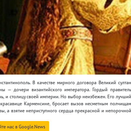
нстантинополь. В качестве мирного договора Великий султа
ны — дочери византийского императора. Гордый правител
очь, и столицу своей империи. Но выбор неизбежен. Его лучши
к красавице Карменсине, бросает вызов несметным полчища
твы, а взятие неприступного сердца прекрасной и непорочно
йте нас в Google.News