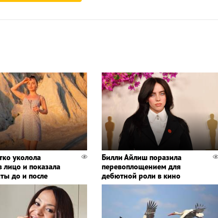
тко уколола
Билли Айлиш поразила
в лицо и показала
перевоплощением для
ты до и после
дебютной роли в кино