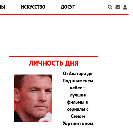
НЫ
ИСКУССТВО
ДОСУГ
ЛИЧНОСТЬ ДНЯ
От Аватара до
Под знаменем
небес –
лучшие
фильмы и
сериалы с
Сэмом
Уортингтоном