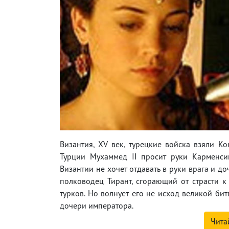
Византия, XV век, турецкие войска взяли Ко
Турции Мухаммед II просит руки Карменси
Византии не хочет отдавать в руки врага и д
полководец Тирант, сгорающий от страсти 
турков. Но волнует его не исход великой би
дочери императора.
Чита