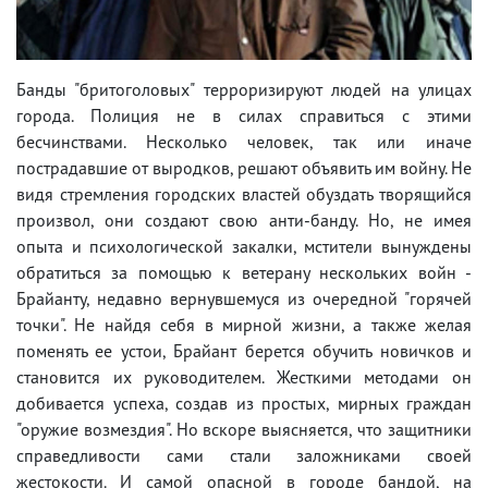
Банды "бритоголовых" терроризируют людей на улицах
города. Полиция не в силах справиться с этими
бесчинствами. Несколько человек, так или иначе
пострадавшие от выродков, решают объявить им войну. Не
видя стремления городских властей обуздать творящийся
произвол, они создают свою анти-банду. Но, не имея
опыта и психологической закалки, мстители вынуждены
обратиться за помощью к ветерану нескольких войн -
Брайанту, недавно вернувшемуся из очередной "горячей
точки". Не найдя себя в мирной жизни, а также желая
поменять ее устои, Брайант берется обучить новичков и
становится их руководителем. Жесткими методами он
добивается успеха, создав из простых, мирных граждан
"оружие возмездия". Но вскоре выясняется, что защитники
справедливости сами стали заложниками своей
жестокости. И самой опасной в городе бандой, на