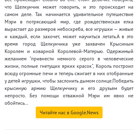
что Щелкунчик может говорить, и это происходит на
самом деле. Так начинается удивительное путешествие
Мэри в потрясающий мир, где рождественская елка
вырастает до размеров небоскреба, все игрушки — живые
и каждый, если захочет, может научиться летать.А в это
время город Щелкунчика уже захвачен Крысиным
Королем и коварной Королевой-Матерью. Одержимый
желанием "привнести немного серого в человеческие
жизни, полные гнетущих ярких красок", Король построил
всюду огромные печи и теперь сжигает в них отобранные
у детей игрушки, чтобы заслонить дымом солнце.Победить
крысиную армию Щелкунчику и его друзьям будет
непросто. Без помощи отважной Мэри им явно не
обойтись...
Читайте нас в Google.News