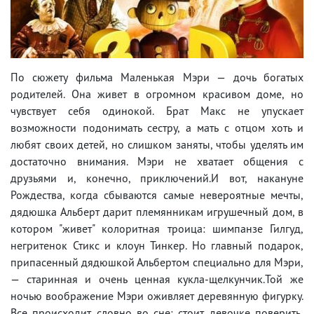
По сюжету фильма Маленькая Мэри — дочь богатых
родителей. Она живет в огромном красивом доме, но
чувствует себя одинокой. Брат Макс не упускает
возможности подонимать сестру, а мать с отцом хоть и
любят своих детей, но слишком заняты, чтобы уделять им
достаточно внимания. Мэри не хватает общения с
друзьями и, конечно, приключений.И вот, накануне
Рождества, когда сбываются самые невероятные мечты,
дядюшка Альберт дарит племянникам игрушечный дом, в
котором "живет" колоритная троица: шимпанзе Гилгуд,
негритенок Стикс и клоун Тинкер. Но главный подарок,
припасенный дядюшкой Альбертом специально для Мэри,
— старинная и очень ценная кукла-щелкунчик.Той же
ночью воображение Мэри оживляет деревянную фигурку.
Все происходит словно во сне: стоит девочке поверить,