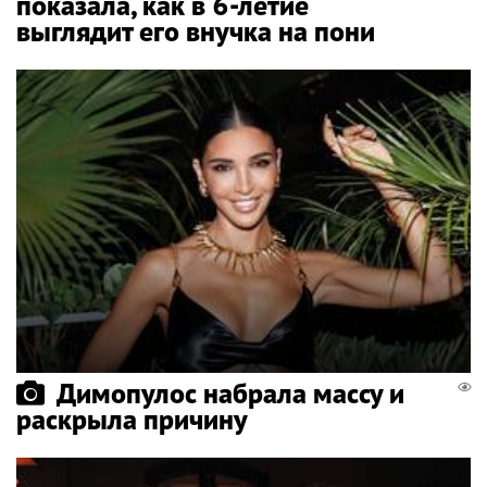
показала, как в 6-летие
выглядит его внучка на пони
Димопулос набрала массу и
раскрыла причину