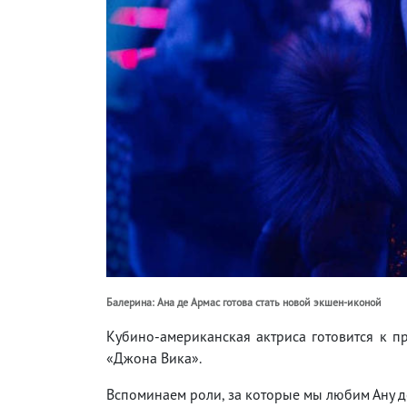
Балерина: Ана де Армас готова стать новой экшен-иконой
Кубино-американская актриса готовится к п
«Джона Вика».
Вспоминаем роли, за которые мы любим Ану д