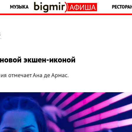
МУЗЫКА
РЕСТОРА
5
ь новой экшен-иконой
ния отмечает Ана де Армас.