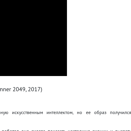
nner 2049, 2017)
нную искусственным интеллектом, но ее образ получилс
 роботов она смогла показать настоящие эмоции и вызват