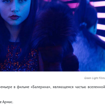
Green Light Film
ремьере в фильме «Балерина», являющемся частью вселенно
е Армас.