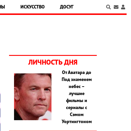
НЫ
ИСКУССТВО
ДОСУГ
ЛИЧНОСТЬ ДНЯ
От Аватара до
Под знаменем
небес –
лучшие
фильмы и
сериалы с
Сэмом
Уортингтоном