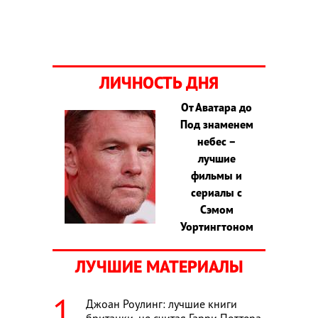
ЛИЧНОСТЬ ДНЯ
От Аватара до
Под знаменем
небес –
лучшие
фильмы и
сериалы с
Сэмом
Уортингтоном
ЛУЧШИЕ МАТЕРИАЛЫ
Джоан Роулинг: лучшие книги
британки, не считая Гарри Поттера