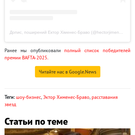
Допис, поширений Ектор Хіменес-Браво (@hectorjimenezbravo)
Ранее мы опубликовали
полный список победителей
премии BAFTA-2025.
Читайте нас в Google.News
Теги:
шоу-бизнес
,
Эктор Хименес-Браво
,
расставания
звезд
Статьи по теме