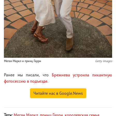
Меган Маркл и принц Гарри
Getty Images
Ранее мы писали, что
Брежнева устроила пикантную
фотосессию в подъезде.
Читайте нас в Google.News
Теги:
Меган Маркл
,
принц Гарри
,
королевская семья