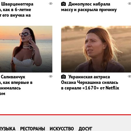
 Шварценеггера
Димопулос набрала
, как в 6-летие
массу и раскрыла причину
 его внучка на
 Саливанчук
Украинская актриса
, как впервые в
Оксана Черкашина снялась
анималась
в сериале «1670» от Netflix
гом
МУЗЫКА
РЕСТОРАНЫ
ИСКУССТВО
ДОСУГ