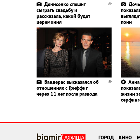
Денисенко спешит
Дочь
сыграть свадьбу и
показала
рассказала, какой будет
выглядит
церемония
пони
Бандерас высказался об
Анна
отношениях с Гриффит
показала
через 11 лет после развода
жизни з
серфин
ГОРОД
КИНО