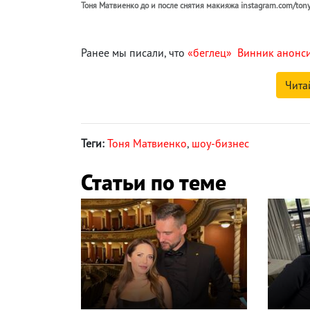
Тоня Матвиенко до и после снятия макияжа instagram.com/ton
Ранее мы писали, что
«беглец» Винник анонси
Чита
Теги:
Тоня Матвиенко
,
шоу-бизнес
Статьи по теме