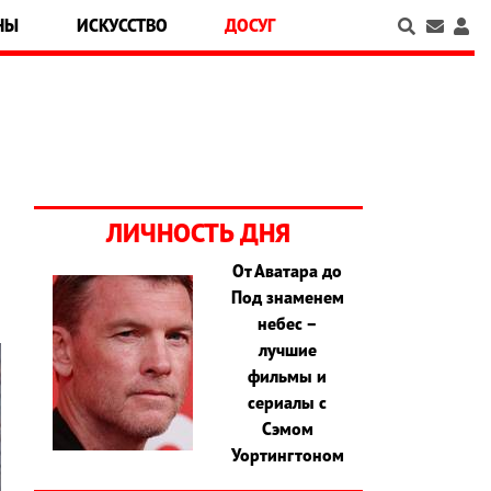
НЫ
ИСКУССТВО
ДОСУГ
ЛИЧНОСТЬ ДНЯ
От Аватара до
Под знаменем
небес –
лучшие
фильмы и
сериалы с
Сэмом
Уортингтоном