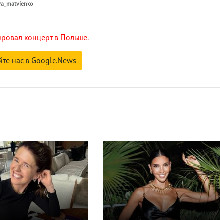
ya_matvienko
ровал концерт в Польше.
йте нас в Google.News