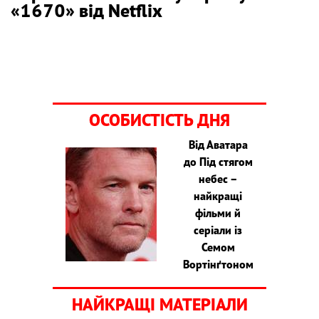
«1670» від Netflix
ОСОБИСТІСТЬ ДНЯ
Від Аватара
до Під стягом
небес –
найкращі
фільми й
серіали із
Семом
Вортінґтоном
НАЙКРАЩІ МАТЕРІАЛИ