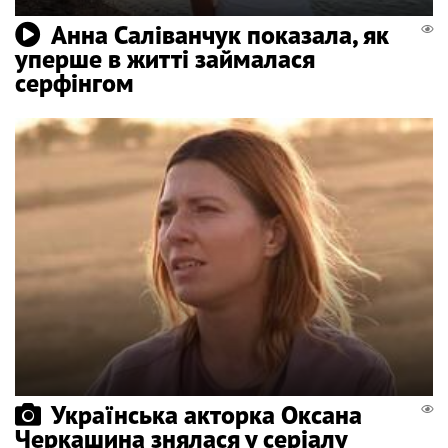
Анна Саліванчук показала, як
уперше в житті займалася
серфінгом
Українська акторка Оксана
Черкашина знялася у серіалу