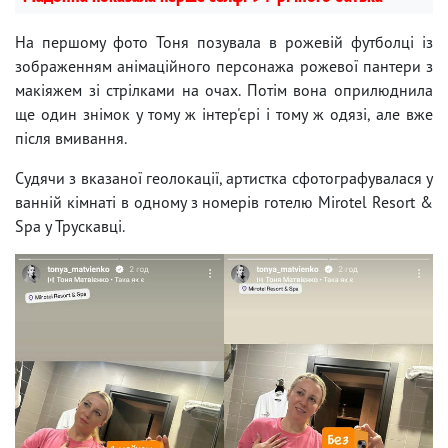
На першому фото Тоня позувала в рожевій футболці із
зображенням анімаційного персонажа рожевої пантери з
макіяжем зі стрілками на очах. Потім вона оприлюднила
ще один знімок у тому ж інтер'єрі і тому ж одязі, але вже
після вмивання.
Судячи з вказаної геолокації, артистка сфотографувалася у
ванній кімнаті в одному з номерів готелю Mirotel Resort &
Spa у Трускавці.