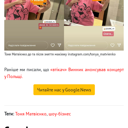
Тоня Матвієнко до та після зняття макіяжу instagram.com/tonya_matvienko
Раніше ми писали, що
«втікач» Винник анонсував концерт
у Польщі.
Читайте нас у Google.News
Теги:
Тоня Матвієнко
,
шоу-бізнес