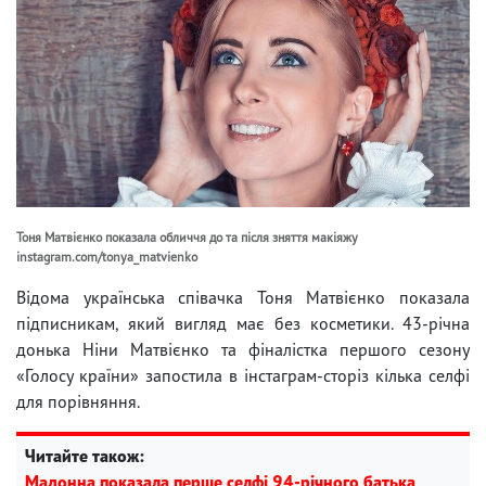
Тоня Матвієнко показала обличчя до та після зняття макіяжу
instagram.com/tonya_matvienko
Відома українська співачка Тоня Матвієнко показала
підписникам, який вигляд має без косметики. 43-річна
донька Ніни Матвієнко та фіналістка першого сезону
«Голосу країни» запостила в інстаграм-сторіз кілька селфі
для порівняння.
Читайте також:
Мадонна показала перше селфі 94-річного батька