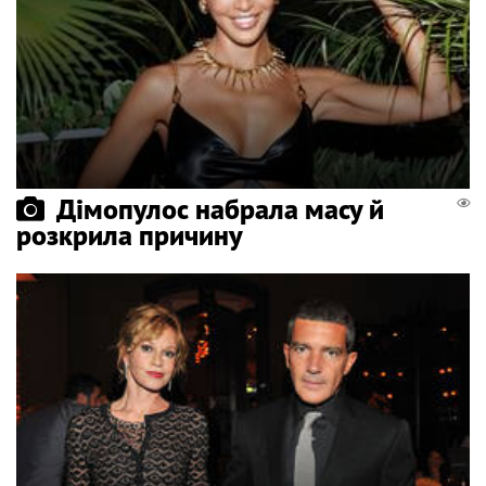
Дімопулос набрала масу й
розкрила причину