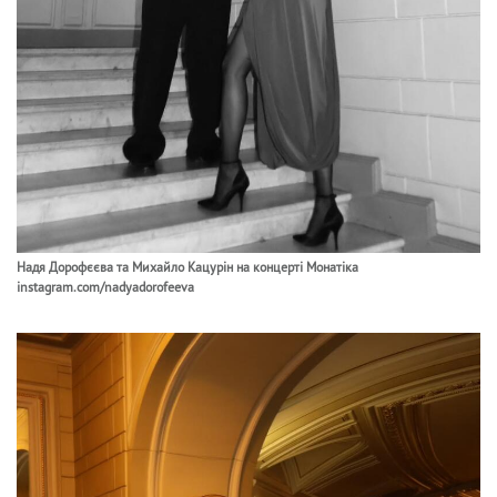
Надя Дорофєєва та Михайло Кацурін на концерті Монатіка
instagram.com/nadyadorofeeva