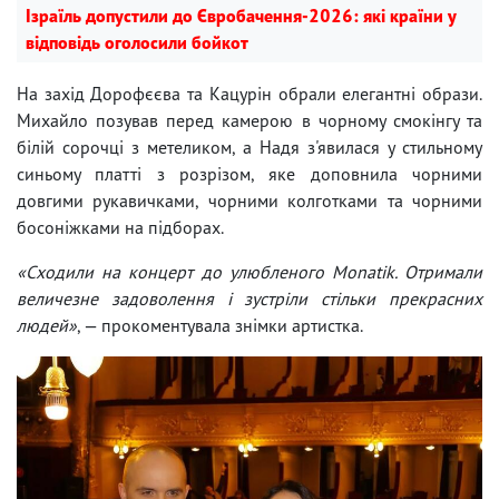
Ізраїль допустили до Євробачення-2026: які країни у
відповідь оголосили бойкот
На захід Дорофєєва та Кацурін обрали елегантні образи.
Михайло позував перед камерою в чорному смокінгу та
білій сорочці з метеликом, а Надя з'явилася у стильному
синьому платті з розрізом, яке доповнила чорними
довгими рукавичками, чорними колготками та чорними
босоніжками на підборах.
«Сходили на концерт до улюбленого Monatik. Отримали
величезне задоволення і зустріли стільки прекрасних
людей»
, — прокоментувала знімки артистка.