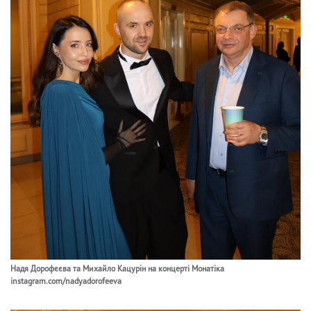
Надя Дорофєєва та Михайло Кацурін на концерті Монатіка
instagram.com/nadyadorofeeva