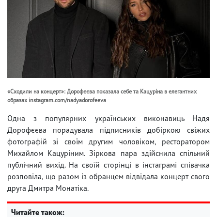
«Сходили на концерт»: Дорофєєва показала себе та Кацуріна в елегантних
образах instagram.com/nadyadorofeeva
Одна з популярних українських виконавиць Надя
Дорофєєва порадувала підписників добіркою свіжих
фотографій зі своїм другим чоловіком, ресторатором
Михайлом Кацуріним. Зіркова пара здійснила спільний
публічний вихід. На своїй сторінці в інстаграмі співачка
розповіла, що разом із обранцем відвідала концерт свого
друга Дмитра Монатіка.
Читайте також: