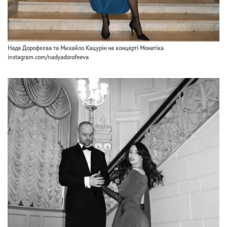
Надя Дорофєєва та Михайло Кацурін на концерті Монатіка
instagram.com/nadyadorofeeva