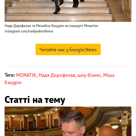
Надя Дорофєєва та Михайло Кацурін на концерті Монатіка
instagram.com/nadyadorofeeva
Читайте нас у Google.News
Теги:
MONATIK
,
Надя Дорофєєва
,
шоу-бізнес
,
Міша
Кацурін
Статті на тему