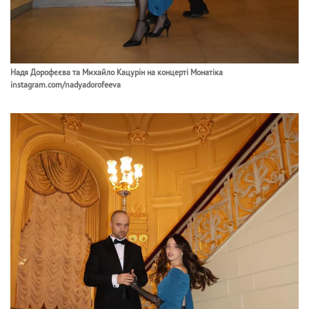
Надя Дорофєєва та Михайло Кацурін на концерті Монатіка
instagram.com/nadyadorofeeva