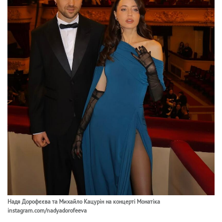
Надя Дорофєєва та Михайло Кацурін на концерті Монатіка
instagram.com/nadyadorofeeva