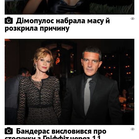
Дімопулос набрала масу й
розкрила причину
Бандерас висловився про
стосунки з Гріффіт через 11