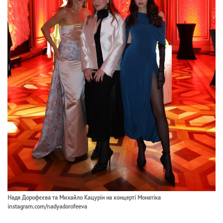
Надя Дорофєєва та Михайло Кацурін на концерті Монатіка
instagram.com/nadyadorofeeva