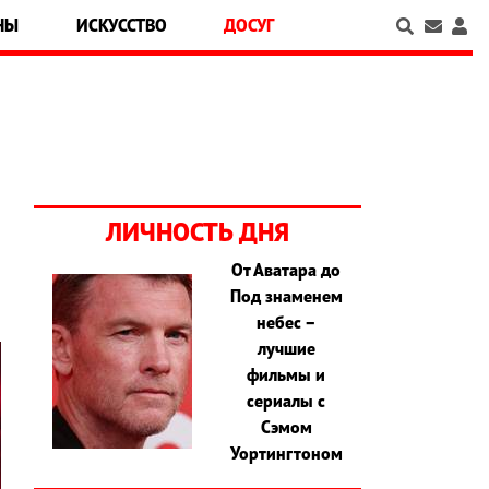
НЫ
ИСКУССТВО
ДОСУГ
ЛИЧНОСТЬ ДНЯ
От Аватара до
Под знаменем
небес –
лучшие
фильмы и
сериалы с
Сэмом
Уортингтоном