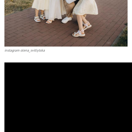
instagram olena_svitlytska