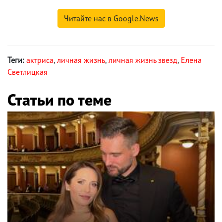
Читайте нас в Google.News
Теги:
актриса
,
личная жизнь
,
личная жизнь звезд
,
Елена
Светлицкая
Статьи по теме