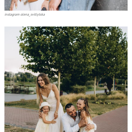
instagram olena_svitlytska