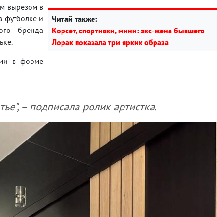
ым вырезом в
в футболке и
Читай также:
ого бренда
Корсет, спортивки, мини: экс-жена бывшего
ьке.
Лорак показала три ярких образа
ами в форме
ье", – подписала ролик артистка.