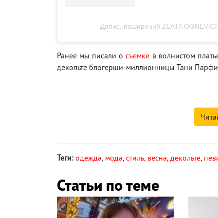
Допис, поширений ZLATA OGNEVICH 
Ранее мы писали о
съемке
в волнистом плать
декольте блогерши-миллионницы Тани Парфи
Чита
Теги:
одежда
,
мода
,
стиль
,
весна
,
декольте
,
пев
Статьи по теме