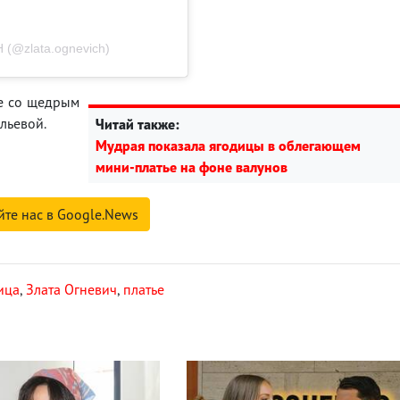
(@zlata.ognevich)
е со щедрым
льевой.
Читай также:
Мудрая показала ягодицы в облегающем
мини-платье на фоне валунов
йте нас в Google.News
ица
,
Злата Огневич
,
платье