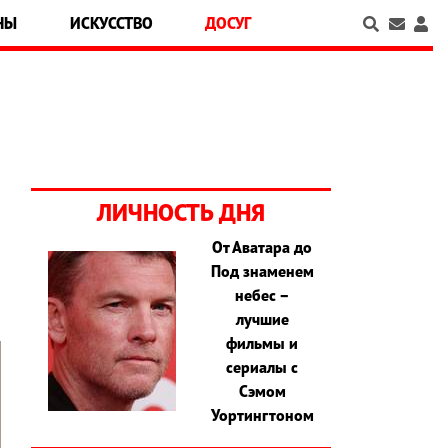
НЫ
ИСКУССТВО
ДОСУГ
ЛИЧНОСТЬ ДНЯ
От Аватара до
Под знаменем
небес –
лучшие
фильмы и
сериалы с
Сэмом
Уортингтоном