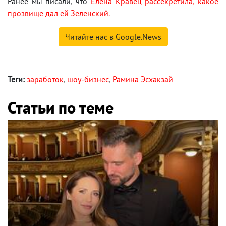
Ранее мы писали, что
Елена Кравец рассекретила, какое
прозвище дал ей Зеленский.
Читайте нас в Google.News
Теги:
заработок
,
шоу-бизнес
,
Рамина Эсхакзай
Статьи по теме