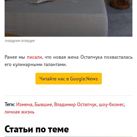
instagram kristygor
Ранее мы
писали
, что новая жена Остапчука похвасталась
его кулинарными талантами.
Читайте нас в Google.News
Теги:
Измена
,
Бывшие
,
Владимир Остапчук
,
шоу-бизнес
,
личная жизнь
Статьи по теме