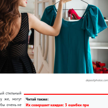
depositphotos.co
мый стильный
у же, могут
Читай также:
 бы очень не
Их совершает каждая: 3 ошибки при