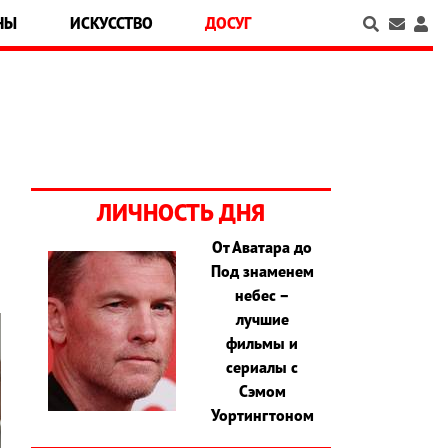
НЫ
ИСКУССТВО
ДОСУГ
ЛИЧНОСТЬ ДНЯ
От Аватара до
Под знаменем
небес –
лучшие
фильмы и
сериалы с
Сэмом
Уортингтоном