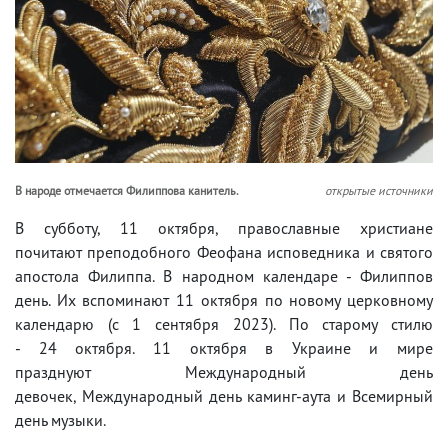
В народе отмечается Филиппова канитель.
открытые источники
В субботу, 11 октября, православные христиане
почитают пре­по­доб­но­го Фе­о­фа­на ис­по­вед­ни­ка и свя­то­го
апо­сто­ла Филип­па. В народном календаре - Филиппов
день. Их вспоминают 11 октября по новому церковному
календарю (с 1 сентября 2023). По старому стилю
- 24 октября. 11 октября в Украине и мире
празднуют Международный день
девочек, Международный день каминг-аута и Всемирный
день музыки.