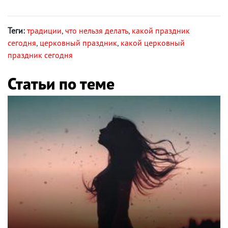
Теги:
традиции
,
что нельзя делать
,
какой праздник
сегодня
,
церковный праздник
,
какой церковный
праздник сегодня
Статьи по теме