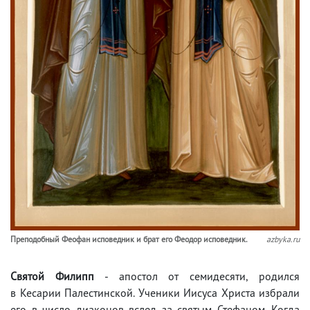
Пре­по­доб­ный Фе­о­фан ис­по­вед­ник и брат его Фе­о­дор ис­по­вед­ник.
azbyka.ru
Святой Филипп
- апостол от семидесяти, родился
в Кесарии Палестинской. Ученики Иисуса Христа избрали
его в число диаконов вслед за святым Стефаном. Когда