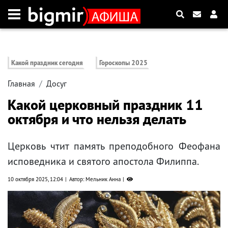
Какой праздник сегодня
Гороскопы 2025
Главная
Досуг
Какой церковный праздник 11
октября и что нельзя делать
Церковь чтит память пре­по­доб­но­го Фе­о­фа­на
ис­по­вед­ни­ка и свя­то­го апо­сто­ла Филип­па.
10 октября 2025, 12:04
Автор: Мельник Анна