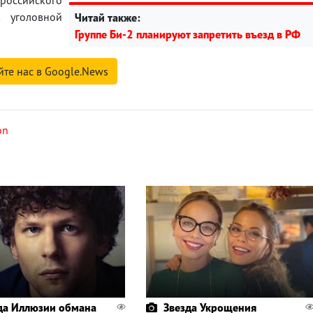
к уголовной
Читай также:
Группе Би-2 планируют запретить въезд в РФ
йте нас в Google.News
on
да Иллюзии обмана
Звезда Укрощения