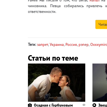
чиновника. Певца собирались привлечь 
ответственности.
Чита
Теги:
запрет
,
Украина
,
Россия
,
рэпер
,
Oxxxymir
Статьи по теме
Осадчая с Горбуновым
Звез