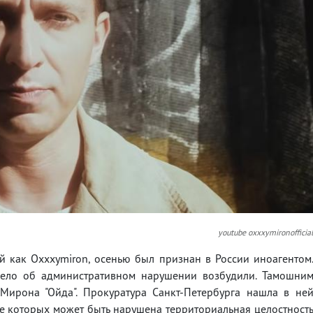
youtube oxxxymironofficia
 как Oxxxymiron, осенью был признан в России иноагентом
дело об административном нарушении возбудили. Тамошни
Мирона "Ойда". Прокуратура Санкт-Петербурга нашла в не
те которых может быть нарушена территориальная целостност