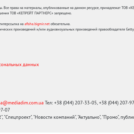
 Все права на материалы, опубликованные на данном ресурсе, принадлежат ТОВ «
решения ТОВ «КЕПРЕЙТ ПАРТНЕРС» запрещено.
 гиперссылка на
afisha.bigmir.net
обязательна.
ических произведений и/или аудиовизуальных произведений правообладателя Getty I
рсональных данных
ma@mediadim.com.ua
Тел: +38 (044) 207-33-05, +38 (044) 207-9
97-07
, "Спецпроект", "Новости компаний", "Актуально", "Промо", публ