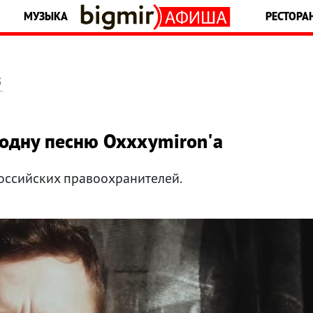
МУЗЫКА
РЕСТОРА
5
 одну песню Oxxxymiron'а
оссийских правоохранителей.