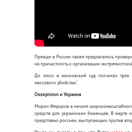
Прежде в России также предлагалось проверит
на причастность к организации экстремистской
До этого в московский суд посчитал трек 
массового убийства".
Oxxxymiron и Украина
Мирон Федоров в начале широкомасштабного 
средств для украинских беженцев. В марте 
представил россиян, выступающих против вто
Ранее мы писали о том, что Витас
напал
на 