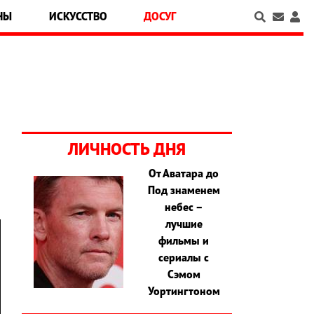
НЫ
ИСКУССТВО
ДОСУГ
ЛИЧНОСТЬ ДНЯ
От Аватара до
Под знаменем
небес –
лучшие
фильмы и
сериалы с
Сэмом
Уортингтоном