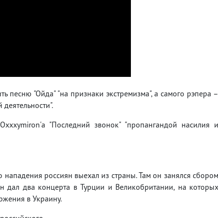
ь песню "Ойда" "на признаки экстремизма", а самого рэпера 
 деятельности".
Oxxxymiron'а "Последний звонок" "пропангандой насилия 
нападения россиян выехал из страны. Там он занялся сборо
он дал два концерта в Турции и Великобритании, на которы
ржения в Украину.
российского