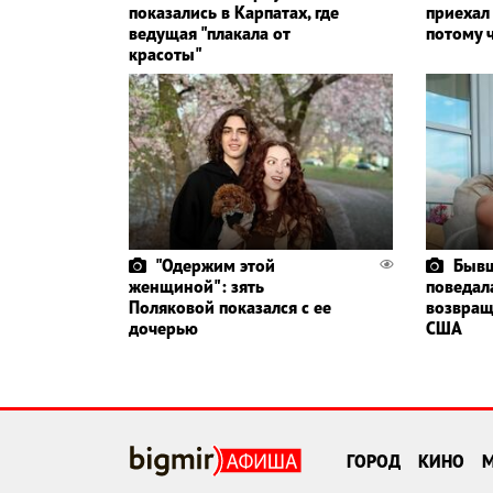
показались в Карпатах, где
приехал
ведущая "плакала от
потому ч
красоты"
"Одержим этой
Бывш
женщиной": зять
поведала
Поляковой показался с ее
возвращ
дочерью
США
ГОРОД
КИНО