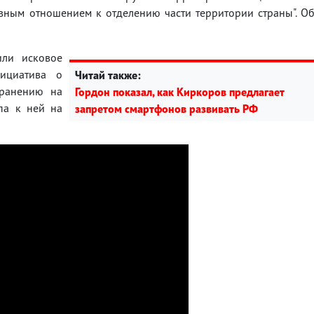
ивным отношением к отделению части территории страны". О
или исковое
ициатива о
Читай также:
транению на
Гордон показал, как Киркоров предлагает
па к ней на
запретом смартфонов развивать РФ