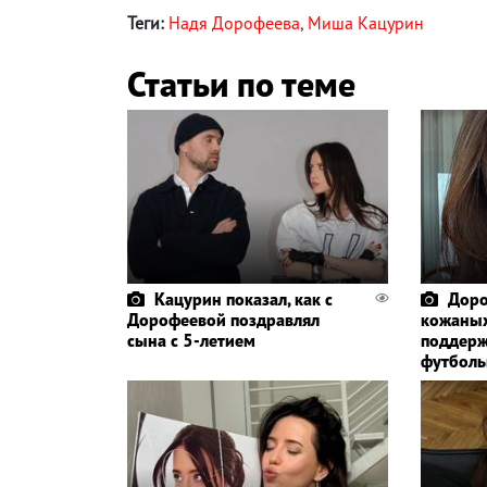
Теги:
Надя Дорофеева
,
Миша Кацурин
Статьи по теме
Кацурин показал, как с
Доро
Дорофеевой поздравлял
кожаных
сына с 5-летием
поддерж
футболь