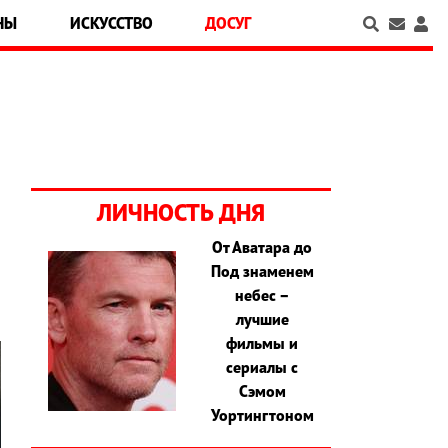
НЫ
ИСКУССТВО
ДОСУГ
ЛИЧНОСТЬ ДНЯ
От Аватара до
Под знаменем
небес –
лучшие
фильмы и
сериалы с
Сэмом
Уортингтоном