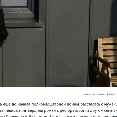
instagram misha_katsuri
 еще до начала полномасштабной войны рассталась с мужем
а певица подтвердила роман с ресторатором и другом семьи 
ша Кацурина и Владимир Дантес - также недавно подтвердил