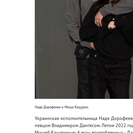
Надя Дорофеева и Миша Кацурин.
Украинская исполнительница Надя Дорофеева
певцом Владимиром Дантесом. Летом 2022 год
Мишей Кацуриным. А эксы возлюбленных - Да