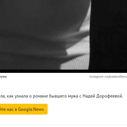
мужа.
instagram nadyadorofeev
ала, как узнала о романе бывшего мужа с Надей Дорофеевой.
йте нас в Google.News