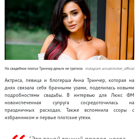
На свадебное платье Тринчер деньги не тратила
instagram annatrincher_official
Актриса, певица и блогерша Анна Тринчер, которая на
днях связала себя брачными узами, поделилась новыми
подробностями свадьбы. В интервью для Люкс ФМ
новоиспеченная супруга сосредоточилась на
праздничных расходах. Также вспомнила ссоры с
избранником и первые плотские утехи.
"Это такой тонкий предел, когда