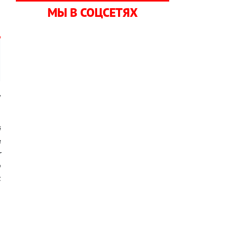
-
МЫ В СОЦСЕТЯХ
у
й
в
т
о
.