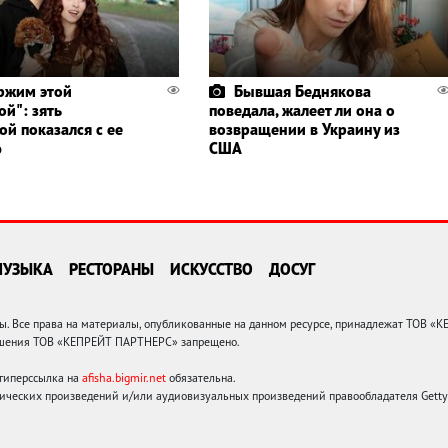
ржим этой
Бывшая Беднякова
й": зять
поведала, жалеет ли она о
ой показался с ее
возвращении в Украину из
ю
США
МУЗЫКА
РЕСТОРАНЫ
ИСКУССТВО
ДОСУГ
 Все права на материалы, опубликованные на данном ресурсе, принадлежат ТОВ «
решения ТОВ «КЕПРЕЙТ ПАРТНЕРС» запрещено.
 гиперссылка на
afisha.bigmir.net
обязательна.
ических произведений и/или аудиовизуальных произведений правообладателя Getty I