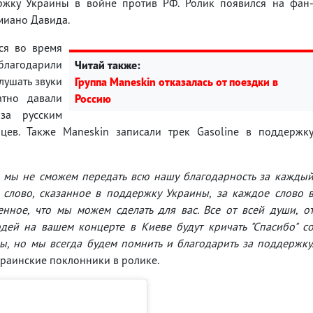
ржку Украины в войне против РФ. Ролик появился на фан
амиано Давида.
лся во время
благодарили
Читай также:
лушать звуки
Группа Maneskin отказалась от поездки в
атно давали
Россию
за русским
ев. Также Maneskin записали трек Gasoline в поддержк
, мы не сможем передать всю нашу благодарность за кажды
 слово, сказанное в поддержку Украины, за каждое слово 
енное, что мы можем сделать для вас. Все от всей души, о
дей на вашем концерте в Киеве будут кричать "Спасибо" с
ды, но мы всегда будем помнить и благодарить за поддержку
краинские поклонники в ролике.