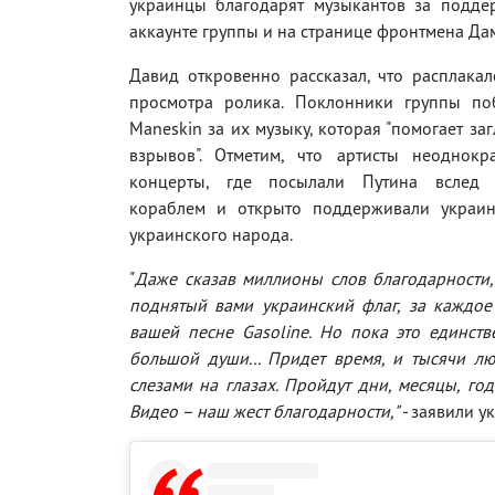
украинцы благодарят музыкантов за подде
аккаунте группы и на странице фронтмена Д
Давид откровенно рассказал, что расплака
просмотра ролика. Поклонники группы по
Maneskin за их музыку, которая "помогает заг
взрывов". Отметим, что артисты неоднокр
концерты, где посылали Путина вслед 
кораблем и открыто поддерживали украинц
украинского народа.
"
Даже сказав миллионы слов благодарности
поднятый вами украинский флаг, за каждое
вашей песне Gasoline. Но пока это единств
большой души... Придет время, и тысячи лю
слезами на глазах. Пройдут дни, месяцы, го
Видео – наш жест благодарности," -
заявили у