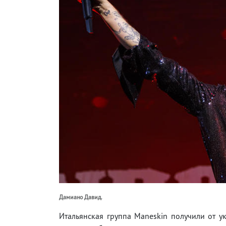
Дамиано Давид.
Итальянская группа Maneskin получили от у