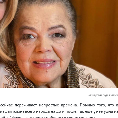
instagram olgasumsk
сейчас переживает непростые времена. Помимо того, что 
вшая жизнь всего народа на до и после, так еще у нее ушла и
ой 27 февраля актриса сообщила в своих соцсетях.