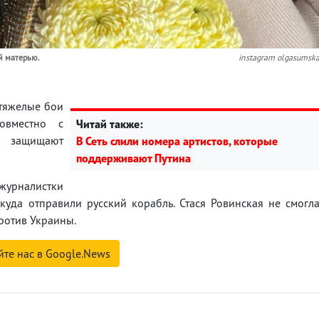
й матерью.
instagram olgasumsk
 тяжелые бои
овместно с
Читай также:
о защищают
В Сеть слили номера артистов, которые
поддерживают Путина
журналистки
куда отправили русский корабль. Стася Ровинская не смогл
ротив Украины.
йте нас в Google.News