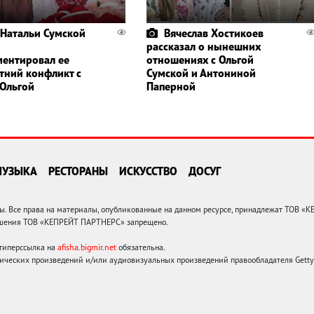
Натальи Сумской
Вячеслав Хостикоев
рассказал о нынешних
ентировал ее
отношениях с Ольгой
тний конфликт с
Сумской и Антониной
 Ольгой
Паперной
МУЗЫКА
РЕСТОРАНЫ
ИСКУССТВО
ДОСУГ
 Все права на материалы, опубликованные на данном ресурсе, принадлежат ТОВ «
решения ТОВ «КЕПРЕЙТ ПАРТНЕРС» запрещено.
 гиперссылка на
afisha.bigmir.net
обязательна.
ических произведений и/или аудиовизуальных произведений правообладателя Getty I