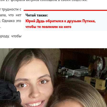
 трудности с
ала, что нет
Читай также:
. Однако это
Юрий Дудь обратился к друзьям Путина,
.
чтобы те повлияли на него
ороду, чтобы