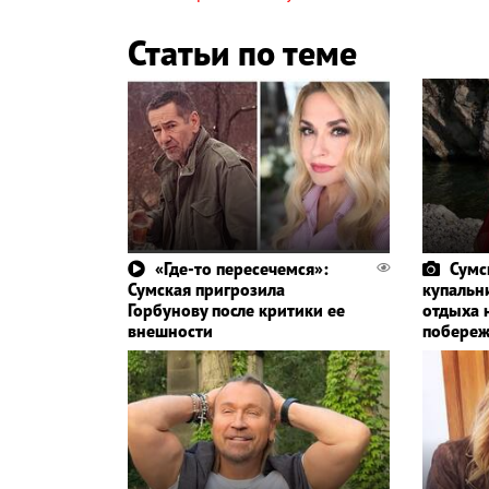
Статьи по теме
«Где-то пересечемся»:
Сумс
Сумская пригрозила
купальн
Горбунову после критики ее
отдыха 
внешности
побереж