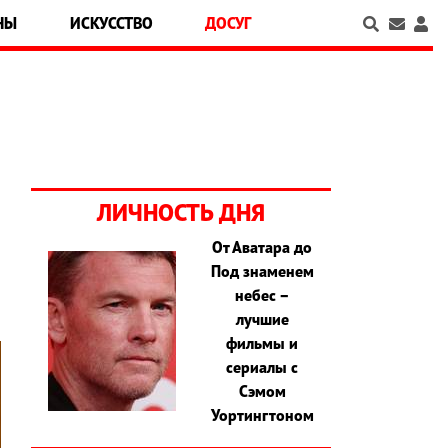
НЫ
ИСКУССТВО
ДОСУГ
ЛИЧНОСТЬ ДНЯ
От Аватара до
Под знаменем
небес –
лучшие
фильмы и
сериалы с
Сэмом
Уортингтоном