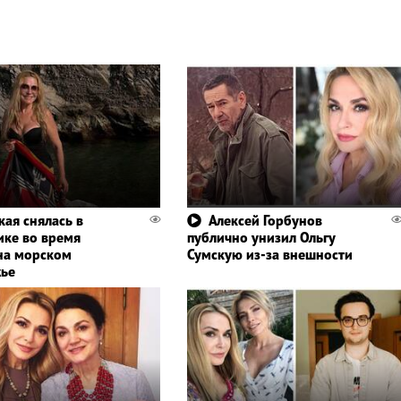
кая снялась в
Алексей Горбунов
ике во время
публично унизил Ольгу
на морском
Сумскую из-за внешности
ье