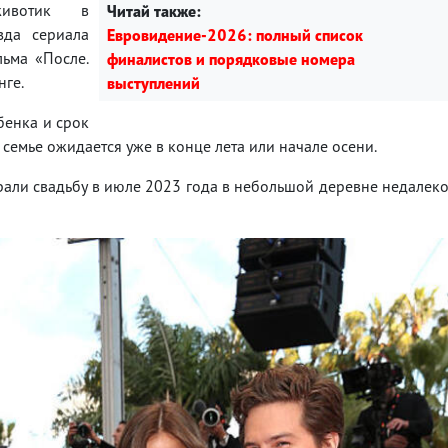
животик в
Читай также:
зда сериала
Евровидение-2026: полный список
льма «После.
финалистов и порядковые номера
нге.
выступлений
бенка и срок
емье ожидается уже в конце лета или начале осени.
грали свадьбу в июле 2023 года в небольшой деревне недалек