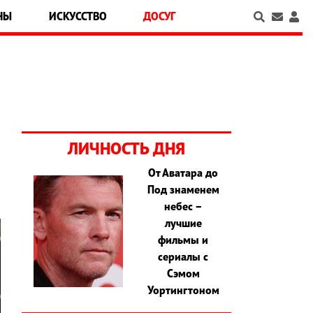
НЫ
ИСКУССТВО
ДОСУГ
ЛИЧНОСТЬ ДНЯ
От Аватара до
Под знаменем
небес –
лучшие
фильмы и
сериалы с
Сэмом
Уортингтоном