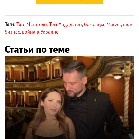
Теги:
Тор
,
Мстители
,
Том Хиддлстон
,
беженцы
,
Marvel
,
шоу-
бизнес
,
война в Украине
Статьи по теме