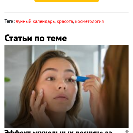
Теги:
лунный календарь
,
красота
,
косметология
Статьи по теме
Эффект «кукольных ресниц» за