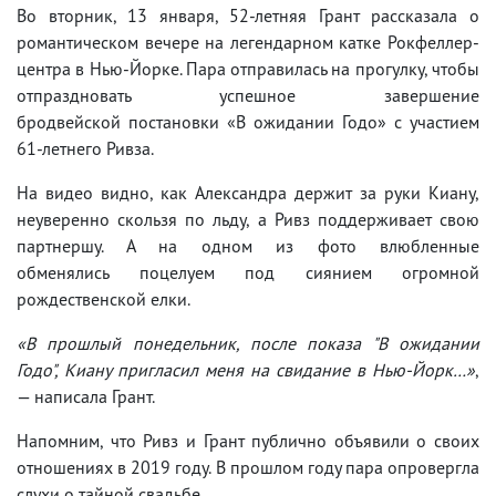
Во вторник, 13 января, 52-летняя Грант рассказала о
романтическом вечере на легендарном катке Рокфеллер-
центра в Нью-Йорке. Пара отправилась на прогулку, чтобы
отпраздновать успешное завершение
бродвейской постановки «В ожидании Годо» с участием
61-летнего Ривза.
На видео видно, как Александра держит за руки Киану,
неуверенно скользя по льду, а Ривз поддерживает свою
партнершу. А на одном из фото влюбленные
обменялись поцелуем под сиянием огромной
рождественской елки.
«В прошлый понедельник, после показа "В ожидании
Годо", Киану пригласил меня на свидание в Нью-Йорк…»
,
— написала Грант.
Напомним, что Ривз и Грант публично объявили о своих
отношениях в 2019 году. В прошлом году пара опровергла
слухи о тайной свадьбе.