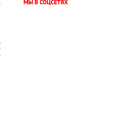
МЫ В СОЦСЕТЯХ
а
ы
и
к
л