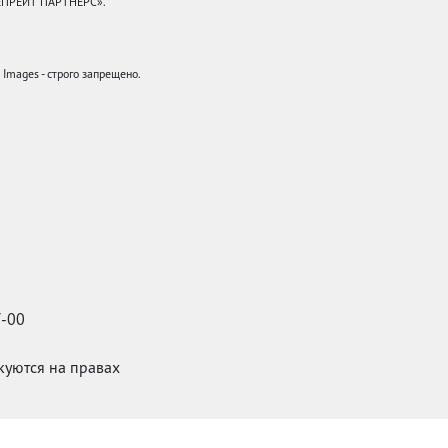
КЕПРЕЙТ ПАРТНЕРС».
mages - строго запрещено.
7-00
икуются на правах