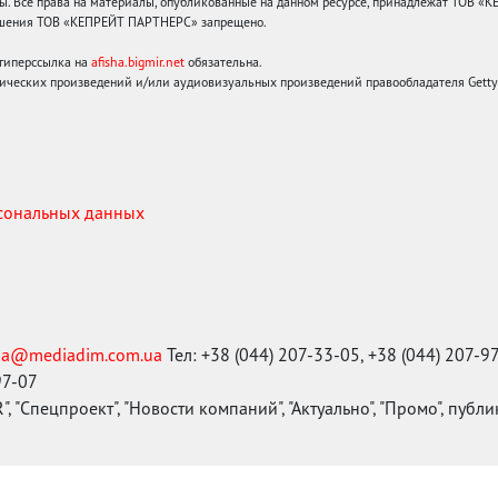
 Все права на материалы, опубликованные на данном ресурсе, принадлежат ТОВ «
решения ТОВ «КЕПРЕЙТ ПАРТНЕРС» запрещено.
 гиперссылка на
afisha.bigmir.net
обязательна.
ических произведений и/или аудиовизуальных произведений правообладателя Getty I
рсональных данных
ma@mediadim.com.ua
Тел: +38 (044) 207-33-05, +38 (044) 207-9
97-07
, "Спецпроект", "Новости компаний", "Актуально", "Промо", публ