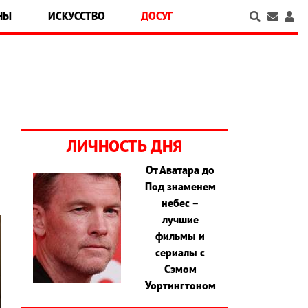
НЫ
ИСКУССТВО
ДОСУГ
ЛИЧНОСТЬ ДНЯ
От Аватара до
Под знаменем
небес –
лучшие
фильмы и
сериалы с
Сэмом
Уортингтоном