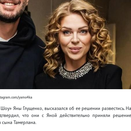
nstagram.com/yamo4ka
Шоу» Яны Глущенко, высказался об ее решении развестись. Н
дтвердил, что они с Яной действительно приняли решени
я сына Тамерлана.