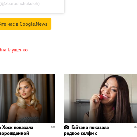
(@zbarashchukoleh)
йте нас в Google.News
Яна Глущенко
а Хоск показала
Гайтана показала
ворожденной
редкое селфи с