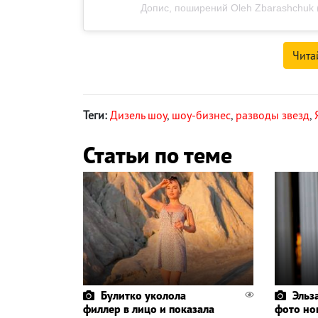
Допис, поширений Oleh Zbarashchuk 
Чита
Теги:
Дизель шоу
,
шоу-бизнес
,
разводы звезд
,
Статьи по теме
Булитко уколола
Эльз
филлер в лицо и показала
фото но