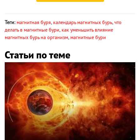
Теги:
магнитная буря
,
календарь магнитных бурь
,
что
делать в магнитные бури
,
как уменьшить влияние
магнитных бурь на организм
,
магнитные бури
Статьи по теме