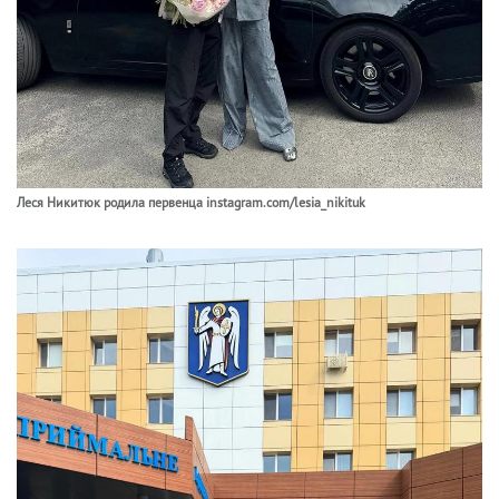
Леся Никитюк родила первенца instagram.com/lesia_nikituk