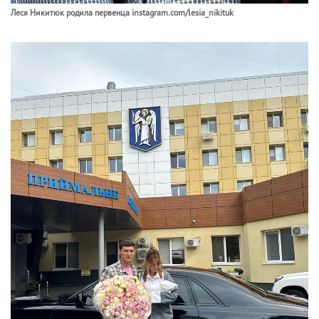
Леся Никитюк родила первенца instagram.com/lesia_nikituk