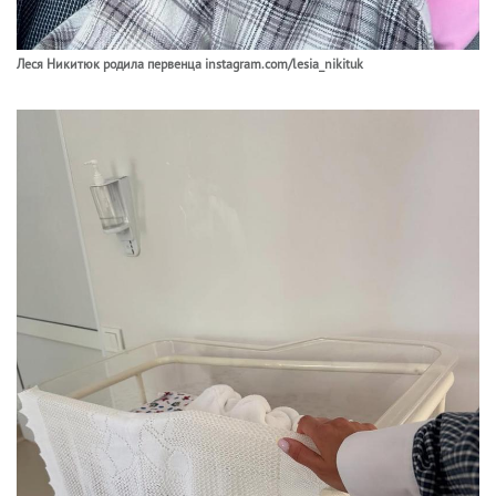
Леся Никитюк родила первенца instagram.com/lesia_nikituk