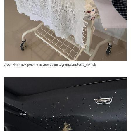
Леся Никитюк родила первенца instagram.com/lesia_nikituk