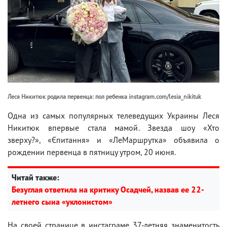
Леся Никитюк родила первенца: пол ребенка instagram.com/lesia_nikituk
Одна из самых популярных телеведущих Украины Леся
Никитюк впервые стала мамой. Звезда шоу «Хто
зверху?», «Єпитання» и «ЛеМаршрутка» объявила о
рождении первенца в пятницу утром, 20 июня.
Читай также:
Безуглая ответила на критику Осадчей, назвав ее 22-
летнего сына «уклонистом»
На своей странице в инстаграме 37-летняя знаменитость