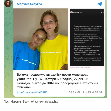
Пост Марьяны Безуглой t.me/marybezuhla