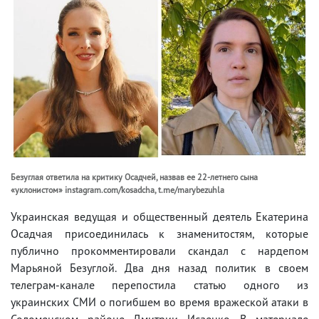
Безуглая ответила на критику Осадчей, назвав ее 22-летнего сына
«уклонистом» instagram.com/kosadcha, t.me/marybezuhla
Украинская ведущая и общественный деятель Екатерина
Осадчая присоединилась к знаменитостям, которые
публично прокомментировали скандал с нардепом
Марьяной Безуглой. Два дня назад политик в своем
телеграм-канале перепостила статью одного из
украинских СМИ о погибшем во время вражеской атаки в
Соломенском районе Дмитрии Исаенко. В материале