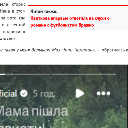
еле сторис
 Нана в этом
Читай также:
ла фото, где
Квиткова впервые ответила на слухи о
 и с лентой
романе с футболистом Бражко
В подписи к
ть слез.
же такая у меня большая! Моя Чипи-Чемпион»
, — обратилась 