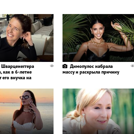
 Шварценеггера
Димопулос набрала
, как в 6-летие
массу и раскрыла причину
 его внучка на