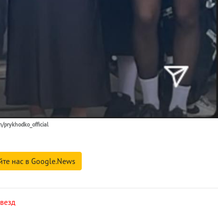
prykhodko_official
йте нас в Google.News
звезд