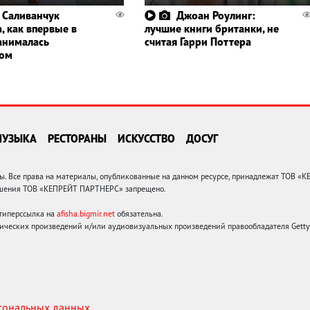
 Саливанчук
Джоан Роулинг:
, как впервые в
лучшие книги британки, не
анималась
считая Гарри Поттера
гом
МУЗЫКА
РЕСТОРАНЫ
ИСКУССТВО
ДОСУГ
 Все права на материалы, опубликованные на данном ресурсе, принадлежат ТОВ «
решения ТОВ «КЕПРЕЙТ ПАРТНЕРС» запрещено.
 гиперссылка на
afisha.bigmir.net
обязательна.
ических произведений и/или аудиовизуальных произведений правообладателя Getty I
рсональных данных