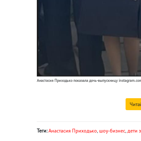
Анастасия Приходько показала дочь-выпускницу instagram.com/
Чита
Теги:
Анастасия Приходько
,
шоу-бизнес
,
дети 