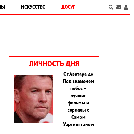
НЫ
ИСКУССТВО
ДОСУГ
ЛИЧНОСТЬ ДНЯ
От Аватара до
Под знаменем
небес –
лучшие
фильмы и
сериалы с
Сэмом
Уортингтоном