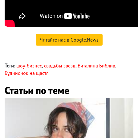
Читайте нас в Google.News
Теги:
шоу-бизнес
,
свадьбы звезд
,
Виталина Библив
,
Будиночок на щастя
Статьи по теме