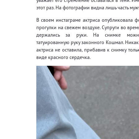
этот раз. На фотографии видна лишь часть му
В своем инстаграме актриса опубликовала 
прогулки на свежем воздухе. Супруги во вре
держались за руки. На снимке можн
татуированную руку законного Кошмал. Ника
актриса не оставила, прибавив к снимку толь
виде красного сердечка.