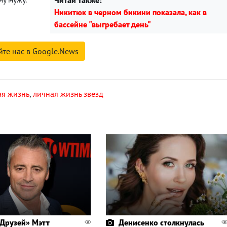
Читай также:
Никитюк в черном бикини показала, как в
бассейне "выгребает день"
йте нас в Google.News
ая жизнь
,
личная жизнь звезд
«Друзей» Мэтт
Денисенко столкнулась