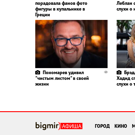
порадовала фанов фото
Леблан 
фигуры в купальнике в
слухи о
Греции
Пономарев удивил
Брэд
"чистым листом" в своей
Хадид с
жизни
слухи о
ГОРОД
КИНО