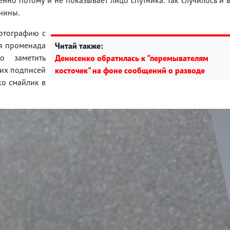
жчины.
фотографию с
мя променада
Читай также:
о заметить
Денисенко обратилась к "перемывателям
ких подписей
косточек" на фоне сообщений о разводе
ко смайлик в