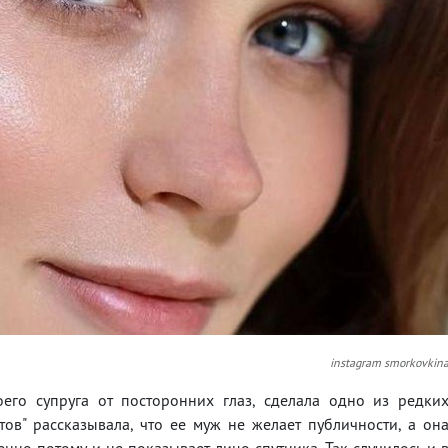
instagram smorkovkin
его супруга от посторонних глаз, сделала одно из редки
тов" рассказывала, что ее муж не желает публичности, а он
енно потому и не показывает лицо спутника. Так случилось и 