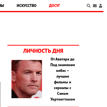
НЫ
ИСКУССТВО
ДОСУГ
ЛИЧНОСТЬ ДНЯ
От Аватара до
а
Под знаменем
небес –
лучшие
фильмы и
сериалы с
Сэмом
Уортингтоном