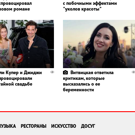
спровоцировал
с побочными эффектами
 новом романе
"уколов красоты"
ли Купер и Джиджи
Витвицкая ответила
провоцировали
критикам, которые
 тайной свадьбе
высказались о ее
беременности
МУЗЫКА
РЕСТОРАНЫ
ИСКУССТВО
ДОСУГ